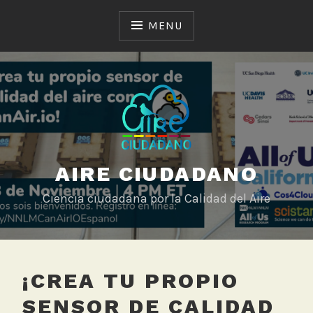
Skip
to
MENU
content
AIRE CIUDADANO
Ciencia ciudadana por la Calidad del Aire
¡CREA TU PROPIO
SENSOR DE CALIDAD