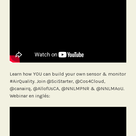
Learn how YOU can build your own sensor & monitor
#AirQuality. Join @SciStarter, @Cos4Cloud,
@canairq, @AllofUsCA, @NNLMPNR & @NNLMAoU.
Webinar en inglés: