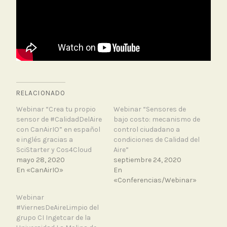
RELACIONADO
Webinar “Crea tu propio
Webinar “Sensores de
sensor de #CalidadDelAire
bajo costo: mecanismo de
con CanAirIO” en español
control ciudadano a
e inglés gracias a
condiciones de Calidad del
SciStarter y Cos4Cloud
Aire”
mayo 28, 2020
septiembre 24, 2020
En «CanAirIO»
En
«Conferencias/Webinar»
Webinar
#ViernesDeAireLimpio del
grupo CI Ingetcar de la