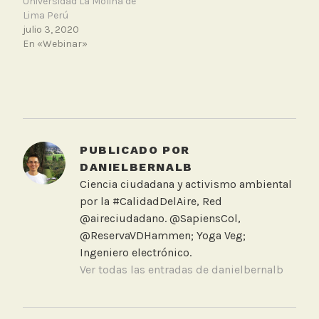
Universidad La Molina de
Lima Perú
julio 3, 2020
En «Webinar»
T
a
g
g
PUBLICADO POR
e
DANIELBERNALB
d
Ciencia ciudadana y activismo ambiental
S
por la #CalidadDelAire, Red
c
@aireciudadano. @SapiensCol,
i
@ReservaVDHammen; Yoga Veg;
S
Ingeniero electrónico.
t
Ver todas las entradas de danielbernalb
a
r
NAVEGACIÓN
t