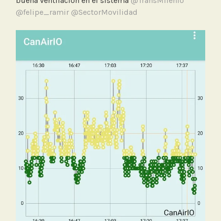
buena ventilación en el sistema
@TransMilenio
@felipe_ramir
@SectorMovilidad