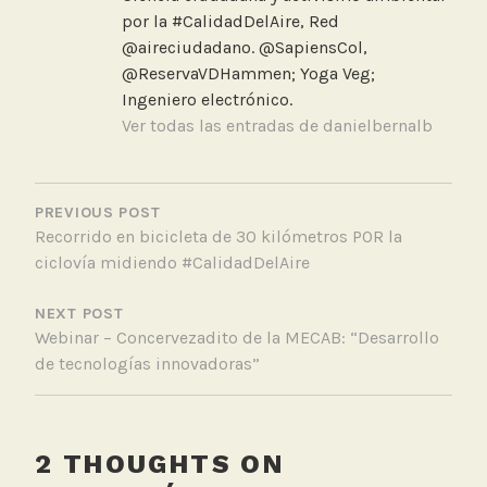
T
por la #CalidadDelAire, Red
r
@aireciudadano. @SapiensCol,
a
@ReservaVDHammen; Yoga Veg;
n
Ingeniero electrónico.
s
Ver todas las entradas de danielbernalb
m
i
NAVEGACIÓN
l
DE
PREVIOUS POST
e
Recorrido en bicicleta de 30 kilómetros POR la
ENTRADAS
n
ciclovía midiendo #CalidadDelAire
i
o
NEXT POST
Webinar – Concervezadito de la MECAB: “Desarrollo
de tecnologías innovadoras”
2 THOUGHTS ON