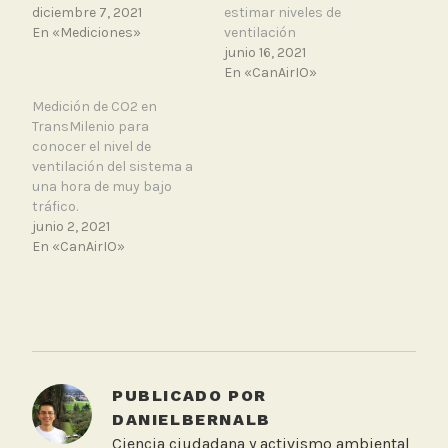
diciembre 7, 2021
estimar niveles de
En «Mediciones»
ventilación
junio 16, 2021
En «CanAirIO»
Medición de CO2 en
TransMilenio para
conocer el nivel de
ventilación del sistema a
una hora de muy bajo
tráfico.
junio 2, 2021
En «CanAirIO»
T
a
g
g
PUBLICADO POR
e
DANIELBERNALB
d
Ciencia ciudadana y activismo ambiental