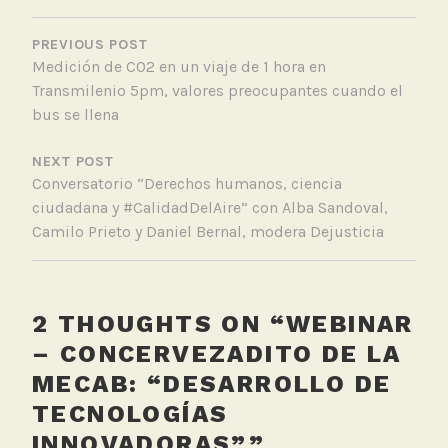
NAVEGACIÓN
DE
PREVIOUS POST
Medición de CO2 en un viaje de 1 hora en
ENTRADAS
Transmilenio 5pm, valores preocupantes cuando el
bus se llena
NEXT POST
Conversatorio “Derechos humanos, ciencia
ciudadana y #CalidadDelAire” con Alba Sandoval,
Camilo Prieto y Daniel Bernal, modera Dejusticia
2 THOUGHTS ON “
WEBINAR
– CONCERVEZADITO DE LA
MECAB: “DESARROLLO DE
TECNOLOGÍAS
INNOVADORAS”
”