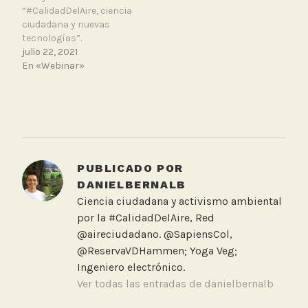
“#CalidadDelAire, ciencia
ciudadana y nuevas
tecnologías”.
julio 22, 2021
En «Webinar»
T
a
g
g
PUBLICADO POR
e
DANIELBERNALB
d
Ciencia ciudadana y activismo ambiental
m
por la #CalidadDelAire, Red
e
@aireciudadano. @SapiensCol,
c
@ReservaVDHammen; Yoga Veg;
a
Ingeniero electrónico.
b
Ver todas las entradas de danielbernalb