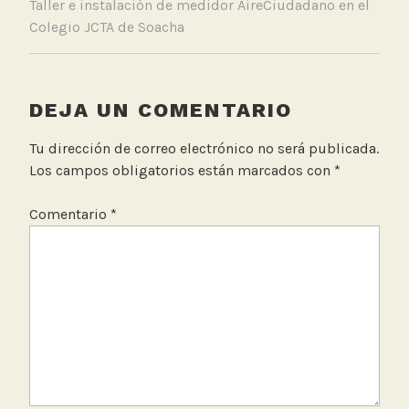
Taller e instalación de medidor AireCiudadano en el
o
Colegio JCTA de Soacha
t
á
,
C
DEJA UN COMENTARIO
l
a
Tu dirección de correo electrónico no será publicada.
u
Los campos obligatorios están marcados con
*
d
i
Comentario
*
a
L
ó
p
e
z