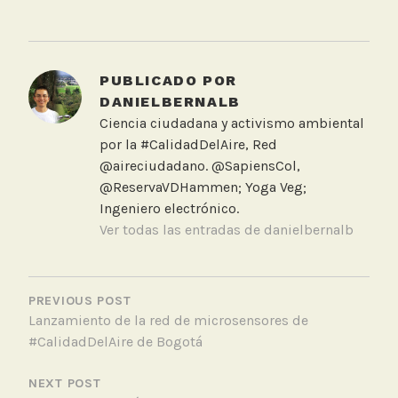
T
a
g
g
PUBLICADO POR
e
DANIELBERNALB
d
Ciencia ciudadana y activismo ambiental
A
por la #CalidadDelAire, Red
l
@aireciudadano. @SapiensCol,
c
@ReservaVDHammen; Yoga Veg;
a
Ingeniero electrónico.
l
Ver todas las entradas de danielbernalb
d
í
NAVEGACIÓN
a
DE
PREVIOUS POST
d
Lanzamiento de la red de microsensores de
ENTRADAS
e
#CalidadDelAire de Bogotá
B
o
NEXT POST
g