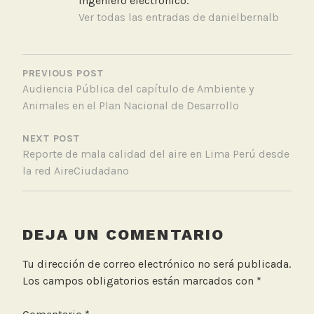
Ingeniero electrónico.
e
Ver todas las entradas de danielbernalb
r
e
NAVEGACIÓN
s
DE
PREVIOUS POST
,
Audiencia Pública del capítulo de Ambiente y
ENTRADAS
T
Animales en el Plan Nacional de Desarrollo
e
r
NEXT POST
r
Reporte de mala calidad del aire en Lima Perú desde
a
la red AireCiudadano
e
DEJA UN COMENTARIO
Tu dirección de correo electrónico no será publicada.
Los campos obligatorios están marcados con
*