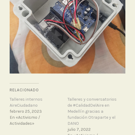
RELACIONADO
Talleres internos
Talleres y conversatorios
AireCiudadano
de #CalidadDelAire en
febrero 25, 2023
Medellín gracias a
En «Activismo /
fundación Otraparte y el
Actividades»
DANO
julio 7, 2022