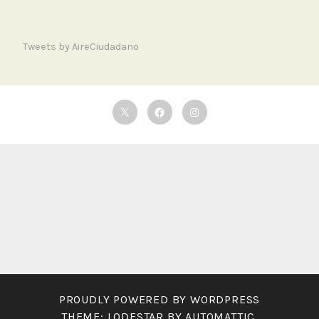
Tweets by AireCiudadano
Twitter
Facebook
Instagram
PROUDLY POWERED BY WORDPRESS
THEME: LODESTAR BY
AUTOMATTIC
.