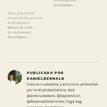
En «Activismo /
Actividades»
Taller gratuito de
ensamble de sensores
AireCiudadano
febrero 18, 2023
En «Activismo /
Actividades»
T
a
g
g
PUBLICADO POR
e
DANIELBERNALB
d
Ciencia ciudadana y activismo ambiental
T
por la #CalidadDelAire, Red
a
@aireciudadano. @SapiensCol,
l
@ReservaVDHammen; Yoga Veg;
l