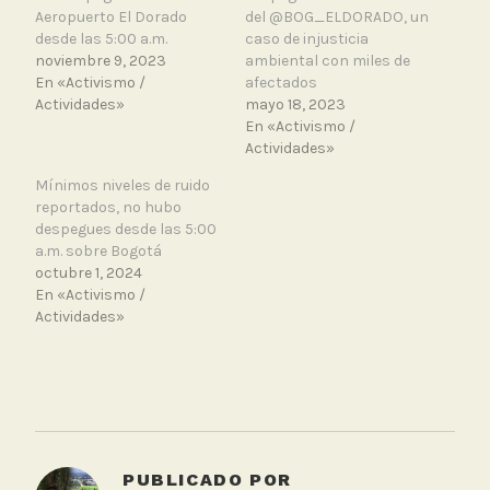
Aeropuerto El Dorado
del @BOG_ELDORADO, un
desde las 5:00 a.m.
caso de injusticia
noviembre 9, 2023
ambiental con miles de
En «Activismo /
afectados
Actividades»
mayo 18, 2023
En «Activismo /
Actividades»
Mínimos niveles de ruido
reportados, no hubo
despegues desde las 5:00
a.m. sobre Bogotá
octubre 1, 2024
En «Activismo /
Actividades»
T
a
g
g
PUBLICADO POR