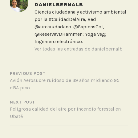
e
DANIELBERNALB
d
Ciencia ciudadana y activismo ambiental
D
por la #CalidadDelAire, Red
e
@aireciudadano. @SapiensCol,
s
@ReservaVDHammen; Yoga Veg;
p
Ingeniero electrónico.
e
Ver todas las entradas de danielbernalb
g
u
NAVEGACIÓN
e
DE
PREVIOUS POST
a
Avión Aerosucre ruidoso de 39 años midiendo 95
ENTRADAS
v
dBA pico
i
o
NEXT POST
n
Peligrosa calidad del aire por incendio forestal en
e
Ubaté
s
,
R