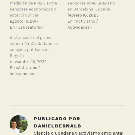
medición de PM2.5 entre
sensores AireCiudadano
sensores económicos y
en Barcelona, España
estación oficial
febrero 10, 2023
agosto 16, 2017
En «Activismo /
En «Laboratorio»
Actividades»
Instalación del primer
sensor AireCiudadano en
colegios públicos de
Bogotá
noviembre 16, 2022
En «Activismo /
Actividades»
T
a
g
g
PUBLICADO POR
e
DANIELBERNALB
d
Ciencia ciudadana y activismo ambiental