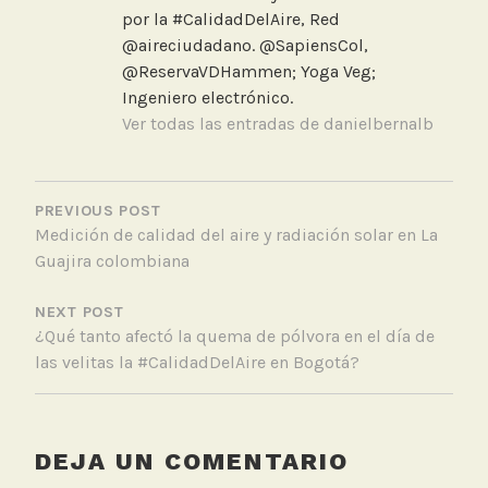
R
por la #CalidadDelAire, Red
e
@aireciudadano. @SapiensCol,
d
@ReservaVDHammen; Yoga Veg;
o
Ingeniero electrónico.
f
Ver todas las entradas de danielbernalb
i
c
NAVEGACIÓN
i
DE
PREVIOUS POST
a
Medición de calidad del aire y radiación solar en La
ENTRADAS
l
Guajira colombiana
NEXT POST
¿Qué tanto afectó la quema de pólvora en el día de
las velitas la #CalidadDelAire en Bogotá?
DEJA UN COMENTARIO