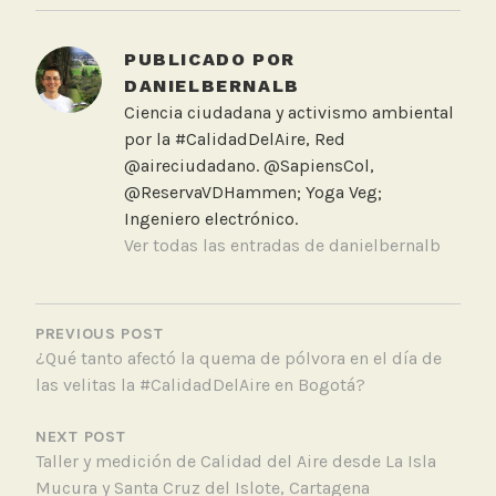
g
g
PUBLICADO POR
e
DANIELBERNALB
d
Ciencia ciudadana y activismo ambiental
A
por la #CalidadDelAire, Red
n
@aireciudadano. @SapiensCol,
t
@ReservaVDHammen; Yoga Veg;
á
Ingeniero electrónico.
r
Ver todas las entradas de danielbernalb
t
i
NAVEGACIÓN
d
DE
PREVIOUS POST
a
¿Qué tanto afectó la quema de pólvora en el día de
ENTRADAS
,
las velitas la #CalidadDelAire en Bogotá?
S
e
NEXT POST
n
Taller y medición de Calidad del Aire desde La Isla
s
Mucura y Santa Cruz del Islote, Cartagena