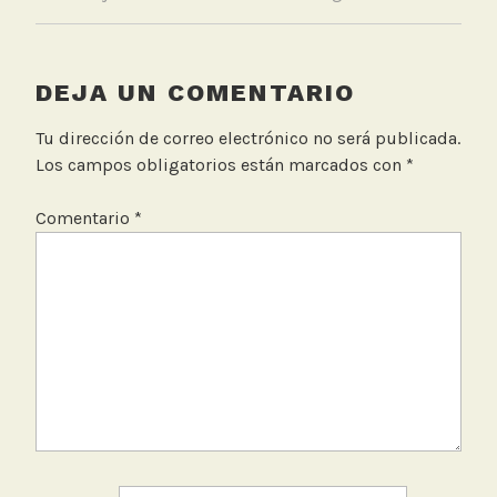
o
r
f
i
DEJA UN COMENTARIO
j
o
Tu dirección de correo electrónico no será publicada.
A
Los campos obligatorios están marcados con
*
i
r
Comentario
*
e
C
i
u
d
a
d
a
n
o