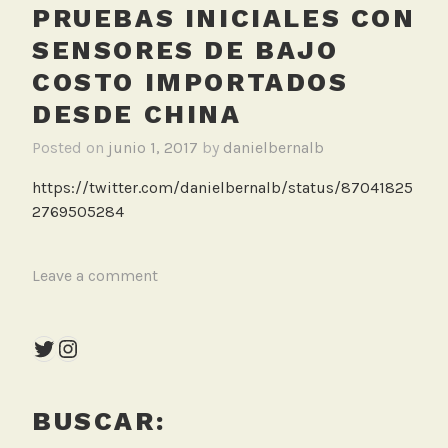
PRUEBAS INICIALES CON
s
d
SENSORES DE BAJO
e
COSTO IMPORTADOS
b
DESDE CHINA
a
j
Posted on
junio 1, 2017
by
danielbernalb
o
c
https://twitter.com/danielbernalb/status/87041825
o
2769505284
s
t
T
Leave a comment
o
a
g
Twitter
Instagram
g
e
d
BUSCAR:
S
e