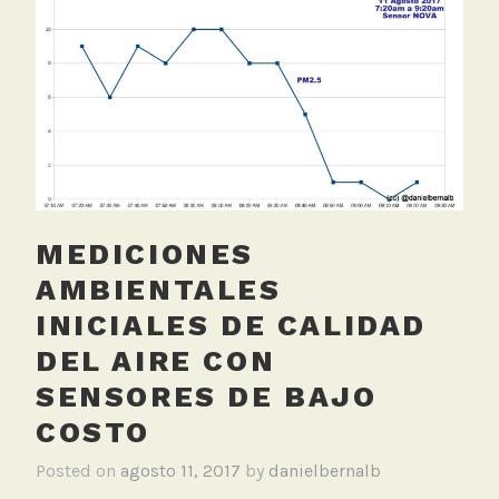
g
e
d
R
e
d
f
i
j
a
MEDICIONES
,
AMBIENTALES
S
INICIALES DE CALIDAD
e
n
DEL AIRE CON
s
SENSORES DE BAJO
o
COSTO
r
e
Posted on
agosto 11, 2017
by
danielbernalb
s