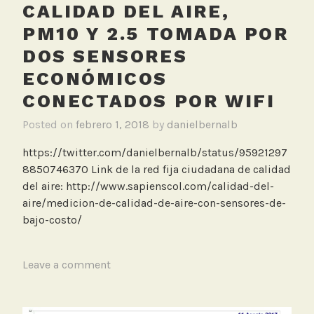
CALIDAD DEL AIRE,
PM10 Y 2.5 TOMADA POR
DOS SENSORES
ECONÓMICOS
CONECTADOS POR WIFI
Posted on
febrero 1, 2018
by
danielbernalb
https://twitter.com/danielbernalb/status/95921297
8850746370 Link de la red fija ciudadana de calidad
del aire: http://www.sapienscol.com/calidad-del-
aire/medicion-de-calidad-de-aire-con-sensores-de-
bajo-costo/
T
Leave a comment
a
g