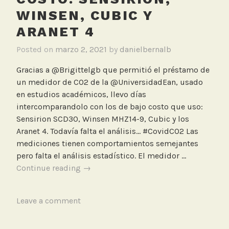
WINSEN, CUBIC Y
ARANET 4
Posted on
marzo 2, 2021
by
danielbernalb
Gracias a @Brigittelgb que permitió el préstamo de
un medidor de CO2 de la @UniversidadEan, usado
en estudios académicos, llevo días
intercomparandolo con los de bajo costo que uso:
Sensirion SCD30, Winsen MHZ14-9, Cubic y los
Aranet 4. Todavía falta el análisis... #CovidCO2 Las
mediciones tienen comportamientos semejantes
pero falta el análisis estadístico. El medidor …
Intercomparación
Continue reading
→
de
medidor
T
Leave a comment
de
a
referencia
g
TSI