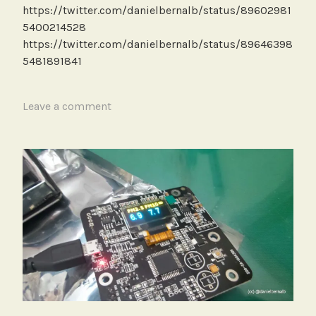
d
https://twitter.com/danielbernalb/status/89602981
e
5400214528
b
https://twitter.com/danielbernalb/status/89646398
a
5481891841
j
o
T
Leave a comment
c
a
o
g
s
g
t
e
o
d
S
e
n
s
o
r
e