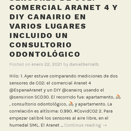
COMERCIAL ARANET 4 Y
o
s
DIY CANAIRIO EN
p
VARIOS LUGARES
a
INCLUIDO UN
r
t
CONSULTORIO
i
ODONTOLÓGICO
c
u
Posted on
enero 22, 2021
by
danielbernalb
l
Hilo: 1. Ayer estuve comparando mediciones de dos
a
sensores de CO2: el comercial Aranet 4
r
@EspanaAranet y un DIY @canairq usando el
e
@sensirion SCD30. El recorrido fue: apartamento,
s
, consultorio odontológico,
y apartamento. La
correlación es altísima: 0.990. #CovidCO2 2. Para
empezar calibré los sensores al aire libre, en el
Comparación
humedal SML. El Aranet …
Continue reading
→