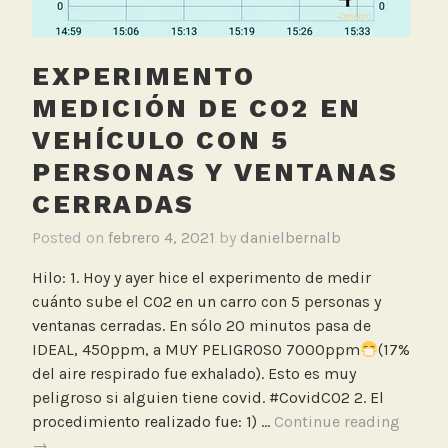
n
,
Q
EXPERIMENTO
t
r
MEDICIÓN DE CO2 EN
a
VEHÍCULO CON 5
c
PERSONAS Y VENTANAS
k
CERRADAS
Posted on
febrero 4, 2021
by
danielbernalb
Hilo: 1. Hoy y ayer hice el experimento de medir
cuánto sube el CO2 en un carro con 5 personas y
ventanas cerradas. En sólo 20 minutos pasa de
IDEAL, 450ppm, a MUY PELIGROSO 7000ppm
(17%
del aire respirado fue exhalado). Esto es muy
peligroso si alguien tiene covid. #CovidCO2 2. El
Exper
procedimiento realizado fue: 1) …
Continue reading
medic
→