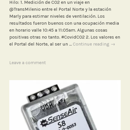
Hilo: 1. Medición de CO2 en un viaje en
e
@TransMilenio entre el Portal Norte y la estación
Marly para estimar niveles de ventilación. Los
resultados fueron buenos con una ocupación media
en horario valle 10:45 a 11:05am. Algunas cosas
positivas otras no tanto. #CovidCO2 2. Los valores en
Medición
el Portal del Norte, al ser un …
Continue reading
→
de
CO2
T
Leave a comment
en
a
un
g
viaje
g
en
e
TransMil
d
entre
C
Portal
a
Norte
n
y
A
Marly