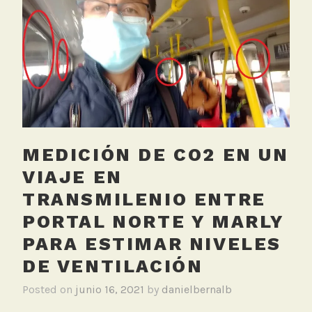
e
d
C
O
2
,
C
o
l
MEDICIÓN DE CO2 EN UN
e
g
VIAJE EN
i
TRANSMILENIO ENTRE
o
PORTAL NORTE Y MARLY
L
a
PARA ESTIMAR NIVELES
S
DE VENTILACIÓN
a
l
Posted on
junio 16, 2021
by
danielbernalb
l