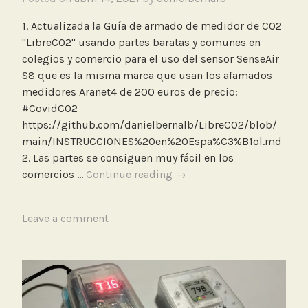
i
1. Actualizada la Guía de armado de medidor de CO2
o
"LibreCO2" usando partes baratas y comunes en
colegios y comercio para el uso del sensor SenseAir
S8 que es la misma marca que usan los afamados
medidores Aranet4 de 200 euros de precio:
#CovidCO2
https://github.com/danielbernalb/LibreCO2/blob/
main/INSTRUCCIONES%20en%20Espa%C3%B1ol.md
2. Las partes se consiguen muy fácil en los
Actualización
comercios …
Continue reading
→
de
la
T
Leave a comment
Guía
a
de
g
medidor
g
de
e
CO2
d
“LibreCO2”