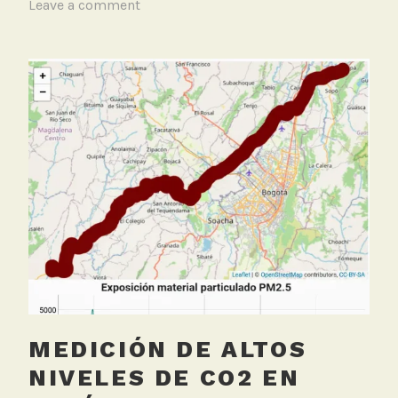
T
Leave a comment
a
g
g
e
d
C
O
2
,
E
l
E
s
p
e
MEDICIÓN DE ALTOS
c
t
NIVELES DE CO2 EN
a