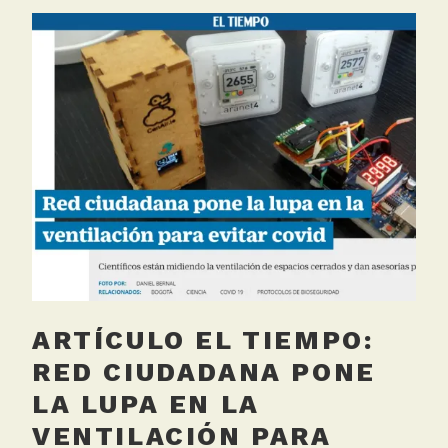
g
g
e
d
C
O
2
,
C
o
l
e
g
i
ARTÍCULO EL TIEMPO:
o
s
RED CIUDADANA PONE
LA LUPA EN LA
VENTILACIÓN PARA