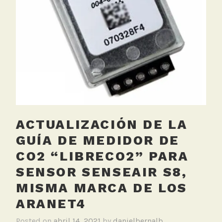
i
para
r
estimar
I
niveles
O
de
,
ventilaci
C
O
2
,
T
ACTUALIZACIÓN DE LA
r
a
GUÍA DE MEDIDOR DE
n
CO2 “LIBRECO2” PARA
s
SENSOR SENSEAIR S8,
m
i
MISMA MARCA DE LOS
l
ARANET4
e
n
Posted on
abril 14, 2021
by
danielbernalb