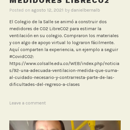
MEDIDORES LIBRECO2
Posted on
agosto 12, 2021
by
danielbernalb
El Colegio de la Salle se animó a construir dos
medidores de CO2 LibreCO2 para estimar la
ventilación en su colegio. Compraron los materiales
y con algo de apoyo virtual lo lograron fácilmente.
Aquí comparten la experiencia, un ejemplo a seguir
#CovidCO2:
https://www.colsalle.edu.co/WEB/index.php/noticia
s/92-una-adecuada-ventilacion-medida-que-suma-
al-cuidado-necesario-y-contrarresta-parte-de-las-
dificultades-del-regreso-a-clases
T
Leave a comment
a
g
g