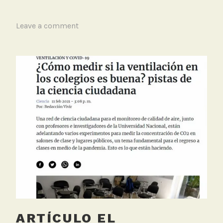
medición
de
T
Leave a comment
CO2
a
en
g
auditorio
g
para
e
calculo
d
de
A
tasas
C
de
H
ventilación
,
II
C
O
2
,
V
e
ARTÍCULO EL
n