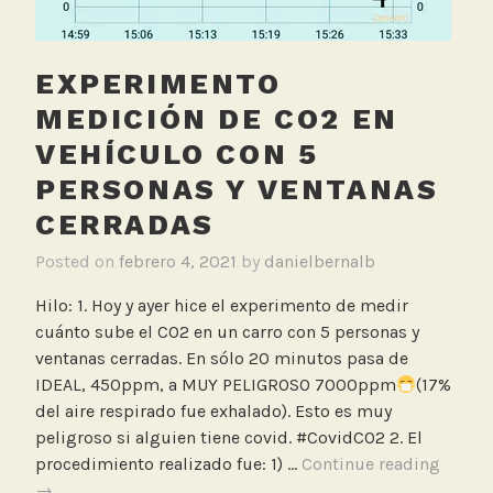
r
EXPERIMENTO
MEDICIÓN DE CO2 EN
VEHÍCULO CON 5
PERSONAS Y VENTANAS
CERRADAS
Posted on
febrero 4, 2021
by
danielbernalb
Hilo: 1. Hoy y ayer hice el experimento de medir
cuánto sube el CO2 en un carro con 5 personas y
ventanas cerradas. En sólo 20 minutos pasa de
IDEAL, 450ppm, a MUY PELIGROSO 7000ppm
(17%
del aire respirado fue exhalado). Esto es muy
peligroso si alguien tiene covid. #CovidCO2 2. El
Exper
procedimiento realizado fue: 1) …
Continue reading
medic
→