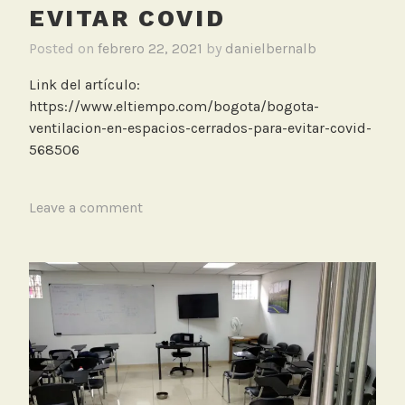
EVITAR COVID
Posted on
febrero 22, 2021
by
danielbernalb
Link del artículo:
https://www.eltiempo.com/bogota/bogota-
ventilacion-en-espacios-cerrados-para-evitar-covid-
568506
T
Leave a comment
a
g
g
e
d
C
O
2
,