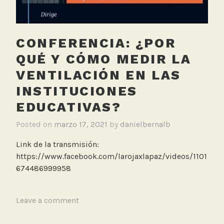
s
o
r
CONFERENCIA: ¿POR
e
s
QUÉ Y CÓMO MEDIR LA
d
VENTILACIÓN EN LAS
e
INSTITUCIONES
b
a
EDUCATIVAS?
j
Posted on
marzo 17, 2021
by
danielbernalb
o
c
Link de la transmisión:
o
https://www.facebook.com/larojaxlapaz/videos/1101
s
674486999958
t
o
T
Leave a comment
a