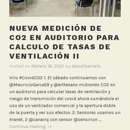
E
l
T
NUEVA MEDICIÓN DE
i
e
CO2 EN AUDITORIO PARA
m
CALCULO DE TASAS DE
p
VENTILACIÓN II
o
Posted on
febrero 16, 2021
by
danielbernalb
Hilo #CovidCO2 1. El sábado continuamos con
@MauricioGarcaS9 y @arttesano midiendo CO2 en
un auditorio para calcular tasas de ventilación y
riesgo de transmisión del covid ahora sumándole el
uso de un ventilador comercial y la apertura doble
de la puerta y ver sus efectos. 2. Sensores usamos un
Aranet, 2 @canairq con sensor @sensirion …
Nueva
Continue reading
→