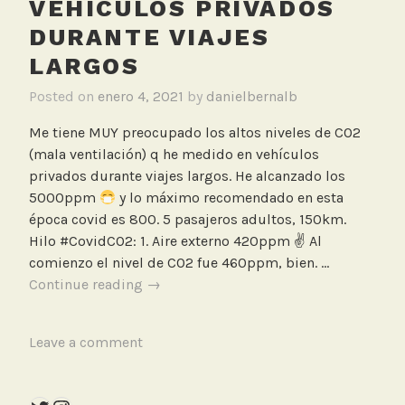
VEHÍCULOS PRIVADOS
d
DURANTE VIAJES
o
r
LARGOS
Posted on
enero 4, 2021
by
danielbernalb
Me tiene MUY preocupado los altos niveles de CO2
(mala ventilación) q he medido en vehículos
privados durante viajes largos. He alcanzado los
5000ppm
y lo máximo recomendado en esta
época covid es 800. 5 pasajeros adultos, 150km.
Hilo #CovidCO2: 1. Aire externo 420ppm ✌
Al
comienzo el nivel de CO2 fue 460ppm, bien. …
Medición
Continue reading
→
de
altos
T
Leave a comment
niveles
a
de
g
CO2