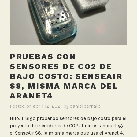
C
para
O
sensor
2
SenseAir
,
S8,
S
misma
e
marca
n
de
PRUEBAS CON
s
los
e
SENSORES DE CO2 DE
Aranet4
A
BAJO COSTO: SENSEAIR
i
S8, MISMA MARCA DEL
r
,
ARANET4
S
Posted on
abril 12, 2021
by
danielbernalb
e
n
Hilo: 1. Sigo probando sensores de bajo costo para el
s
proyecto de medidores de CO2 abiertos: ahora llega
o
el SenseAir S8, la misma marca que usa el Aranet 4.
r