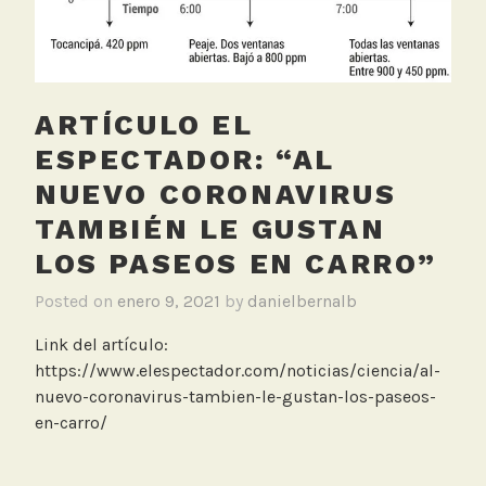
o
s
p
a
ARTÍCULO EL
r
t
ESPECTADOR: “AL
i
NUEVO CORONAVIRUS
c
TAMBIÉN LE GUSTAN
u
l
LOS PASEOS EN CARRO”
a
Posted on
enero 9, 2021
by
danielbernalb
r
e
Link del artículo:
s
https://www.elespectador.com/noticias/ciencia/al-
nuevo-coronavirus-tambien-le-gustan-los-paseos-
en-carro/