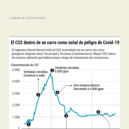
de
CO2
T
Leave a comment
en
a
vehícu
g
con
g
5
e
perso
d
y
C
ventan
O
cerrad
2
,
V
e
h
í
c
u
l