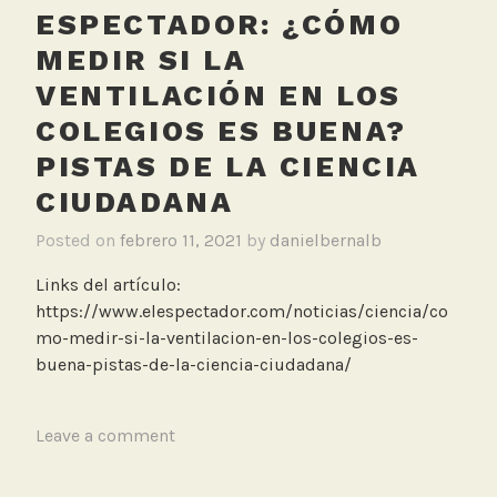
t
ESPECTADOR: ¿CÓMO
i
MEDIR SI LA
l
VENTILACIÓN EN LOS
a
c
COLEGIOS ES BUENA?
i
PISTAS DE LA CIENCIA
ó
CIUDADANA
n
Posted on
febrero 11, 2021
by
danielbernalb
Links del artículo:
https://www.elespectador.com/noticias/ciencia/co
mo-medir-si-la-ventilacion-en-los-colegios-es-
buena-pistas-de-la-ciencia-ciudadana/
T
Leave a comment
a
g