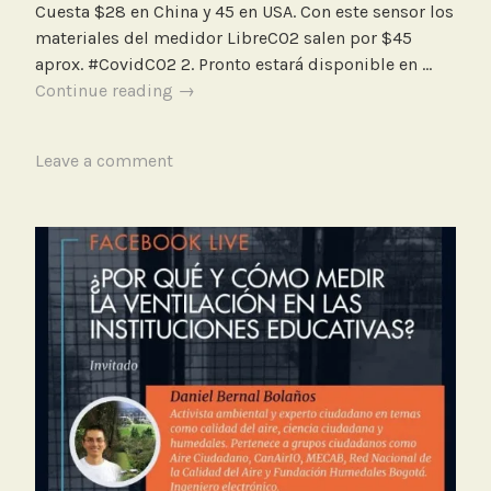
Cuesta $28 en China y 45 en USA. Con este sensor los
e
materiales del medidor LibreCO2 salen por $45
s
aprox. #CovidCO2 2. Pronto estará disponible en …
d
Pruebas
Continue reading
→
e
con
b
sensores
a
T
Leave a comment
de
j
a
CO2
o
g
de
c
g
bajo
o
e
costo:
s
d
SenseAir
t
C
S8,
o
O
misma
2
marca
,
del
S
Aranet4
e
n