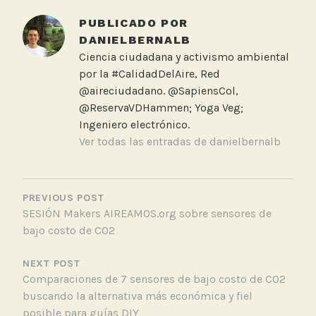
PUBLICADO POR
DANIELBERNALB
Ciencia ciudadana y activismo ambiental
por la #CalidadDelAire, Red
@aireciudadano. @SapiensCol,
@ReservaVDHammen; Yoga Veg;
Ingeniero electrónico.
Ver todas las entradas de danielbernalb
NAVEGACIÓN
DE
PREVIOUS POST
SESIÓN Makers AIREAMOS.org sobre sensores de
ENTRADAS
bajo costo de CO2
NEXT POST
Comparaciones de 7 sensores de bajo costo de CO2
buscando la alternativa más económica y fiel
posible para guías DIY