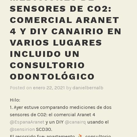
SENSORES DE CO2:
COMERCIAL ARANET
4 Y DIY CANAIRIO EN
VARIOS LUGARES
INCLUIDO UN
CONSULTORIO
ODONTOLÓGICO
Posted on
enero 22, 2021
by
danielbernalb
Hilo:
1. Ayer estuve comparando mediciones de dos
sensores de CO2: el comercial Aranet 4
@EspanaAranet
y un DIY
@canairq
usando el
@sensirion
SCD30.
El recorrido fue: apartamento,
, consultorio