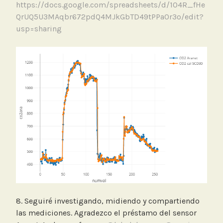
https://docs.google.com/spreadsheets/d/1O4R_fHe
QrUQ5U3MAqbr672pdQ4MJkGbTD49tPPa0r3o/edit?
usp=sharing
8. Seguiré investigando, midiendo y compartiendo
las mediciones. Agradezco el préstamo del sensor