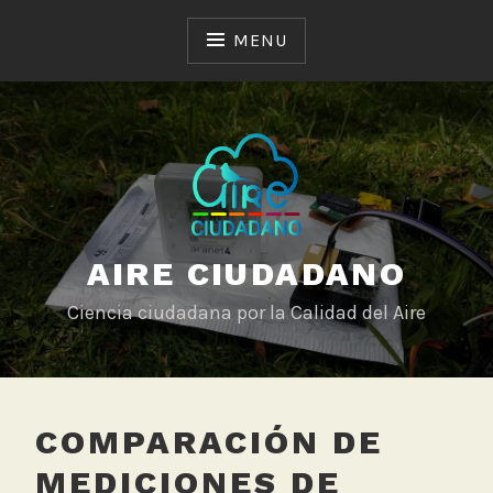
Skip
to
MENU
content
AIRE CIUDADANO
Ciencia ciudadana por la Calidad del Aire
COMPARACIÓN DE
MEDICIONES DE