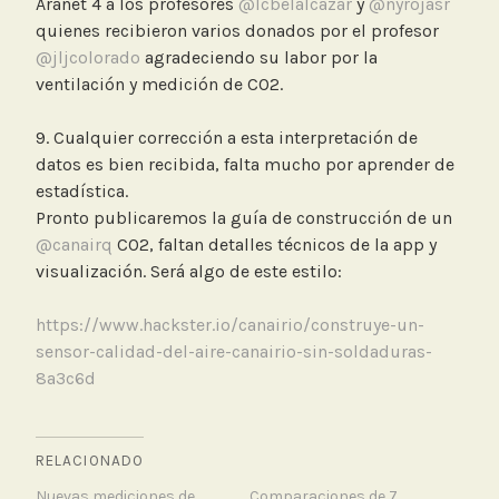
Aranet 4 a los profesores
@lcbelalcazar
y
@nyrojasr
quienes recibieron varios donados por el profesor
@jljcolorado
agradeciendo su labor por la
ventilación y medición de CO2.
9. Cualquier corrección a esta interpretación de
datos es bien recibida, falta mucho por aprender de
estadística.
Pronto publicaremos la guía de construcción de un
@canairq
CO2, faltan detalles técnicos de la app y
visualización. Será algo de este estilo:
https://www.hackster.io/canairio/construye-un-
sensor-calidad-del-aire-canairio-sin-soldaduras-
8a3c6d
RELACIONADO
Nuevas mediciones de
Comparaciones de 7