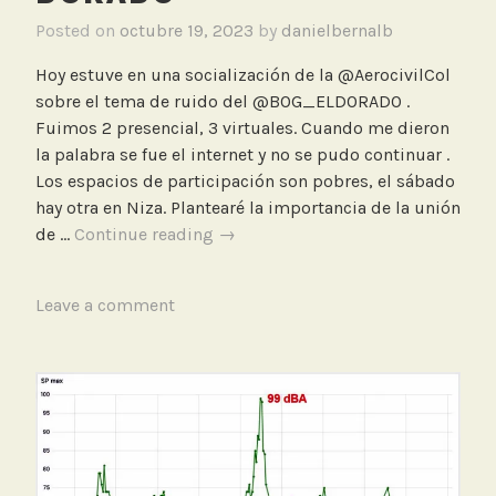
o
Posted on
octubre 19, 2023
by
danielbernalb
Hoy estuve en una socialización de la @AerocivilCol
sobre el tema de ruido del @BOG_ELDORADO .
Fuimos 2 presencial, 3 virtuales. Cuando me dieron
la palabra se fue el internet y no se pudo continuar .
Los espacios de participación son pobres, el sábado
hay otra en Niza. Plantearé la importancia de la unión
Socialización
de …
Continue reading
→
de
la
T
Leave a comment
Aerocivil
a
sobre
g
el
g
tema
e
del
d
ruido
A
producido
e