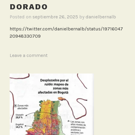
DORADO
Posted on
septiembre 26, 2025
by
danielbernalb
https://twitter.com/danielbernalb/status/19716047
20948330709
T
Leave a comment
a
g
g
e
d
A
e
r
o
p
u