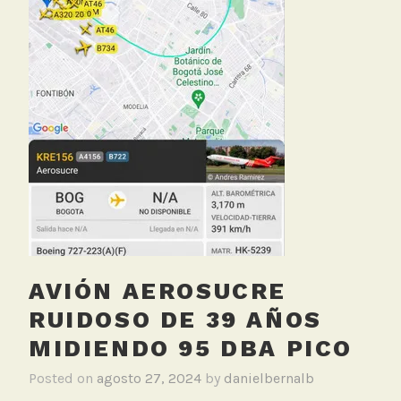
u
e
r
t
o
,
M
e
d
i
c
i
o
AVIÓN AEROSUCRE
n
R
RUIDOSO DE 39 AÑOS
u
MIDIENDO 95 DBA PICO
i
d
Posted on
agosto 27, 2024
by
danielbernalb
o