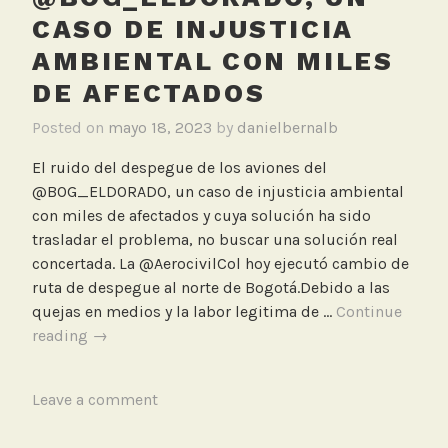
D
CASO DE INJUSTICIA
e
s
AMBIENTAL CON MILES
p
DE AFECTADOS
e
g
Posted on
mayo 18, 2023
by
danielbernalb
u
El ruido del despegue de los aviones del
e
@BOG_ELDORADO, un caso de injusticia ambiental
s
con miles de afectados y cuya solución ha sido
trasladar el problema, no buscar una solución real
concertada. La @AerocivilCol hoy ejecutó cambio de
ruta de despegue al norte de Bogotá.Debido a las
quejas en medios y la labor legitima de …
Continue
Artículo:
reading
→
El
ruido
T
Leave a comment
del
a
despegue
g