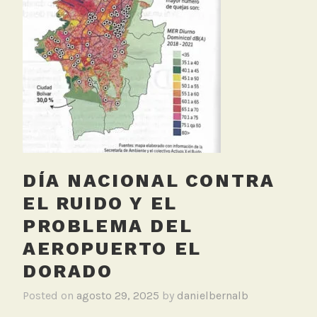
e
r
t
o
,
M
e
d
i
c
DÍA NACIONAL CONTRA
i
EL RUIDO Y EL
o
n
PROBLEMA DEL
R
AEROPUERTO EL
u
DORADO
i
d
Posted on
agosto 29, 2025
by
danielbernalb
o