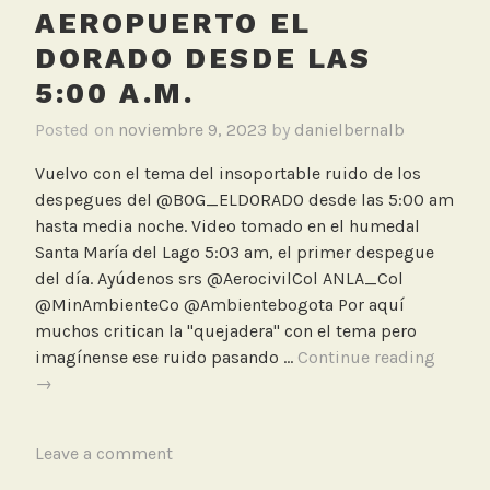
AEROPUERTO EL
c
i
DORADO DESDE LAS
o
5:00 A.M.
n
R
Posted on
noviembre 9, 2023
by
danielbernalb
u
Vuelvo con el tema del insoportable ruido de los
i
despegues del @BOG_ELDORADO desde las 5:00 am
d
hasta media noche. Video tomado en el humedal
o
Santa María del Lago 5:03 am, el primer despegue
del día. Ayúdenos srs @AerocivilCol ANLA_Col
@MinAmbienteCo @Ambientebogota Por aquí
muchos critican la "quejadera" con el tema pero
El
imagínense ese ruido pasando …
Continue reading
insopo
→
ruido
de
T
Leave a comment
los
a
despe