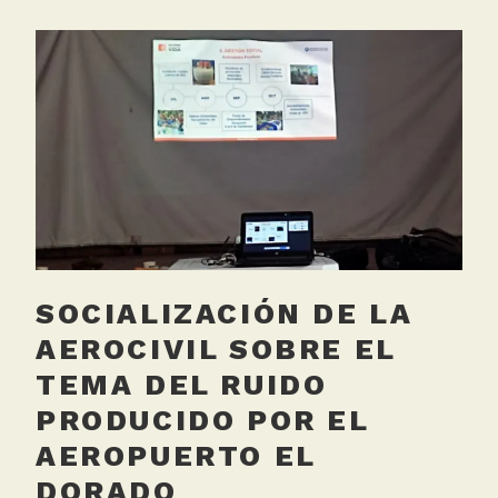
g
del
g
Aeropu
e
El
d
Dorad
A
desde
e
las
r
5:00
o
a.m.
p
u
e
SOCIALIZACIÓN DE LA
r
t
AEROCIVIL SOBRE EL
o
TEMA DEL RUIDO
,
PRODUCIDO POR EL
R
u
AEROPUERTO EL
i
DORADO
d