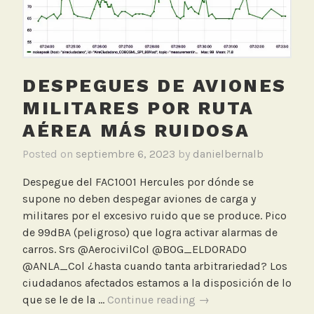
por
r
el
o
Aeropuerto
p
El
u
Dorado
e
DESPEGUES DE AVIONES
r
MILITARES POR RUTA
t
AÉREA MÁS RUIDOSA
o
,
Posted on
septiembre 6, 2023
by
danielbernalb
S
Despegue del FAC1001 Hercules por dónde se
o
supone no deben despegar aviones de carga y
c
militares por el excesivo ruido que se produce. Pico
i
de 99dBA (peligroso) que logra activar alarmas de
a
carros. Srs @AerocivilCol @BOG_ELDORADO
l
@ANLA_Col ¿hasta cuando tanta arbitrariedad? Los
i
ciudadanos afectados estamos a la disposición de lo
z
Despegues
que se le de la …
Continue reading
→
a