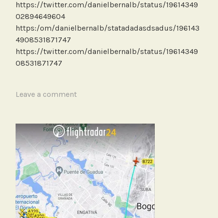
https://twitter.com/danielbernalb/status/19614349
02894649604
https:/om/danielbernalb/statadadasdsadus/196143
4908531871747
https://twitter.com/danielbernalb/status/19614349
08531871747
T
Leave a comment
a
g
g
e
d
A
e
r
o
p