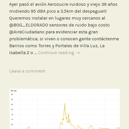
Ayer pasó el avión Aerosucre ruidoso y viejo 39 años
midiendo 95 dBA pico a 3.5km del despegue!!!
Queremos instalar en lugares muy cercanos al
@BOG_ELDORADO sensores de ruido bajo costo
@AireCiudadano para evidenciar esta gran
problemática, si viven o conocen gente contáctenme
Barrios como Torres y Portales de Villa Luz, La
Avión
Isabella 2 o …
Continue reading
→
Aerosucre
ruidoso
T
Leave a comment
de
a
39
g
años
g
midiendo
e
95
d
dBA
A
pico
e
r