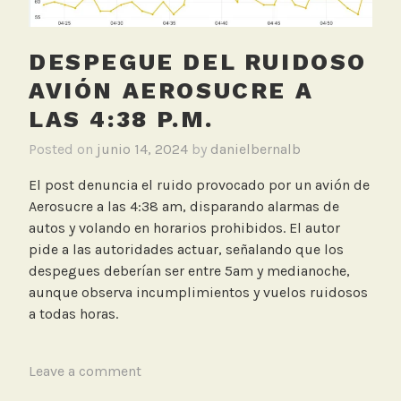
o
p
u
DESPEGUE DEL RUIDOSO
e
AVIÓN AEROSUCRE A
r
LAS 4:38 P.M.
t
o
Posted on
junio 14, 2024
by
danielbernalb
,
R
El post denuncia el ruido provocado por un avión de
u
Aerosucre a las 4:38 am, disparando alarmas de
i
autos y volando en horarios prohibidos. El autor
d
pide a las autoridades actuar, señalando que los
o
despegues deberían ser entre 5am y medianoche,
aunque observa incumplimientos y vuelos ruidosos
a todas horas.
T
Leave a comment
a