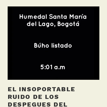
g
g
e
d
A
e
r
o
p
u
e
r
t
o
,
EL INSOPORTABLE
M
e
RUIDO DE LOS
d
DESPEGUES DEL
i