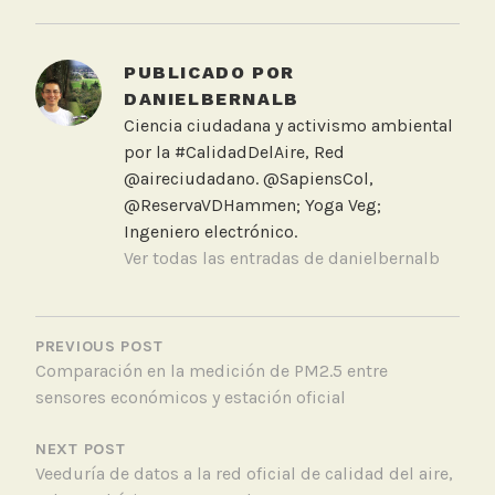
a
g
g
PUBLICADO POR
e
DANIELBERNALB
d
Ciencia ciudadana y activismo ambiental
L
por la #CalidadDelAire, Red
a
@aireciudadano. @SapiensCol,
b
@ReservaVDHammen; Yoga Veg;
o
Ingeniero electrónico.
r
Ver todas las entradas de danielbernalb
a
t
NAVEGACIÓN
o
DE
PREVIOUS POST
r
Comparación en la medición de PM2.5 entre
ENTRADAS
i
sensores económicos y estación oficial
o
,
NEXT POST
S
Veeduría de datos a la red oficial de calidad del aire,
e