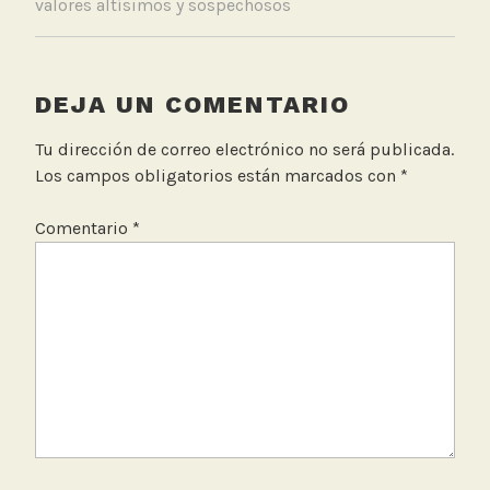
valores altísimos y sospechosos
n
s
o
r
DEJA UN COMENTARIO
e
s
Tu dirección de correo electrónico no será publicada.
d
Los campos obligatorios están marcados con
*
e
b
Comentario
*
a
j
o
c
o
s
t
o