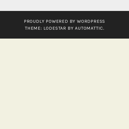
o
c
o
PROUDLY POWERED BY WORDPRESS
s
THEME: LODESTAR BY
AUTOMATTIC
.
t
o