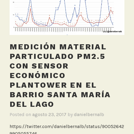
a
b
o
r
a
t
MEDICIÓN MATERIAL
o
r
PARTICULADO PM2.5
i
CON SENSOR
o
ECONÓMICO
,
M
PLANTOWER EN EL
o
BARRIO SANTA MARÍA
d
DEL LAGO
e
l
Posted on
agosto 23, 2017
by
danielbernalb
a
c
https://twitter.com/danielbernalb/status/90052642
i
9905055746