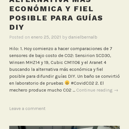
ECONÓMICA Y FIEL
POSIBLE PARA GUÍAS
DIY
Posted on
enero 25, 2021
by
danielbernalb
Hilo: 1. Hoy comienzo a hacer comparaciones de 7
sensores de bajo costo de CO2: Sensirion SCD30,
Winsen MHZ14 y 19, Cubic CM1106 y el Aranet 4
buscando la alternativa más económica y fiel
posible para difundir guías DIY. Un baño se convirtió
en laboratorio de pruebas
#CovidCO2 2. El
Compar
mechero produce mucho CO2 …
Continue reading
→
de
7
T
Leave a comment
sensor
a
de
g
bajo