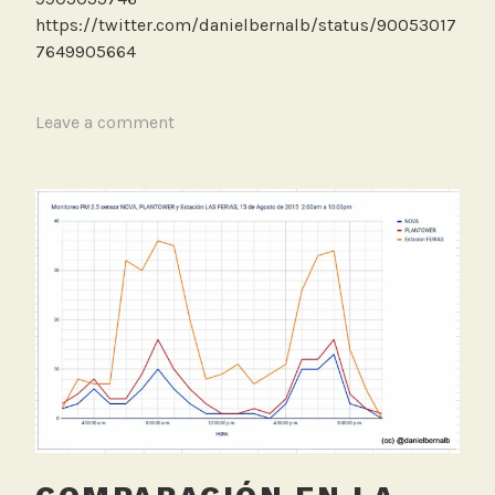
ó
https://twitter.com/danielbernalb/status/90053017
n
7649905664
T
Leave a comment
a
g
g
e
d
L
a
b
o
r
a
t
o
r