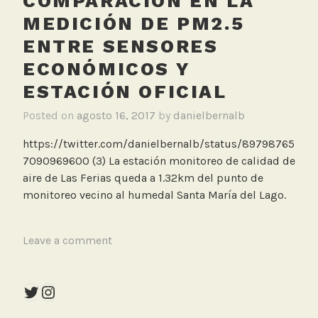
COMPARACIÓN EN LA
i
MEDICIÓN DE PM2.5
o
ENTRE SENSORES
,
ECONÓMICOS Y
S
e
ESTACIÓN OFICIAL
n
Posted on
agosto 16, 2017
by
danielbernalb
s
o
https://twitter.com/danielbernalb/status/89798765
r
7090969600 (3) La estación monitoreo de calidad de
e
aire de Las Ferias queda a 1.32km del punto de
s
monitoreo vecino al humedal Santa María del Lago.
d
e
b
T
Leave a comment
a
a
j
g
o
Twitter
Instagram
g
c
e