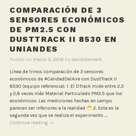
a
COMPARACIÓN DE 3
c
k
SENSORES ECONÓMICOS
,
DE PM2.5 CON
L
DUSTTRACK II 8530 EN
a
b
UNIANDES
o
Posted on
marzo 2, 2018
by
danielbernalb
r
a
Línea de trinos comparación de 3 sensores
t
económicos de #CalidadDelAire con DustTrack II
o
8530 (equipo referencia): 1. El DTrack mide entre 2,5
r
y 2,8 veces más Material Particulado PM2.5 que los
i
económicos. Las mediciones hechas en campo
o
parecen ser inferiores a la realidad
2. Esta es la
,
segunda vez que se realiza el experimento …
U
Comparación
Continue reading
→
n
de
i