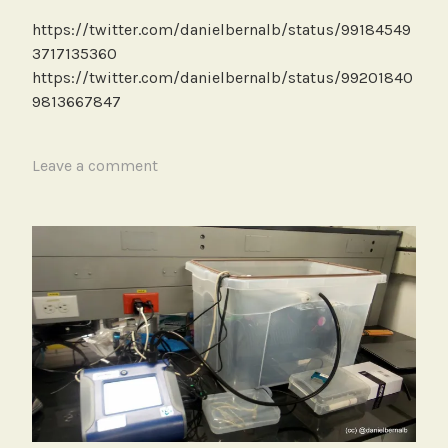
b
https://twitter.com/danielbernalb/status/99184549
o
3717135360
r
https://twitter.com/danielbernalb/status/99201840
a
9813667847
t
o
r
T
Leave a comment
i
a
o
g
g
e
d
D
u
s
t
T
r