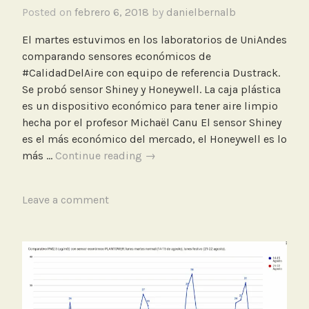
M
Posted on
febrero 6, 2018
by
danielbernalb
e
o
d
d
El martes estuvimos en los laboratorios de UniAndes
a
e
comparando sensores económicos de
l
#CalidadDelAire con equipo de referencia Dustrack.
a
Se probó sensor Shiney y Honeywell. La caja plástica
c
es un dispositivo económico para tener aire limpio
i
hecha por el profesor Michaël Canu El sensor Shiney
ó
es el más económico del mercado, el Honeywell es lo
n
Mediciones
más …
Continue reading
→
y
modelaciones
T
Leave a comment
en
a
laboratorio
g
UniAndes
g
e
d
L