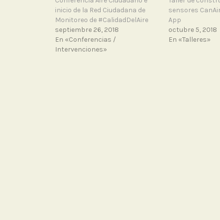
Conferencia Aire Ciudadano e
Taller de constr
inicio de la Red Ciudadana de
sensores CanAir
Monitoreo de #CalidadDelAire
App
septiembre 26, 2018
octubre 5, 2018
En «Conferencias /
En «Talleres»
Intervenciones»
T
a
g
g
PUBLICADO POR
DANIELB
e
Ciencia ciudadana y activismo ambi
d
@aireciudadano. @SapiensCol, @R
C
electrónico.
o
Ver todas las entradas de danielbe
n
f
NAVEGACIÓN
e
PREVIOUS POST