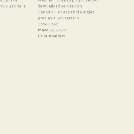
ucción de
Webinar “Crea tu propio sensor
IO y uso de la
de #CalidadDelAire con
CanAirIO” en español e inglés
gracias a SciStarter y
Cos4Cloud
mayo 28, 2020
En «CanAirIO»
ERNALB
ental por la #CalidadDelAire, Red
eservaVDHammen; Yoga Veg; Ingeniero
rnalb
NEXT POST