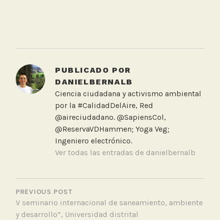
T
a
g
g
PUBLICADO POR
e
DANIELBERNALB
d
Ciencia ciudadana y activismo ambiental
A
por la #CalidadDelAire, Red
I
@aireciudadano. @SapiensCol,
D
@ReservaVDHammen; Yoga Veg;
A
Ingeniero electrónico.
,
Ver todas las entradas de danielbernalb
D
e
NAVEGACIÓN
J
DE
PREVIOUS POST
u
V seminario internacional de saneamiento, ambiente
ENTRADAS
s
y desarrollo”, Universidad distrital
t