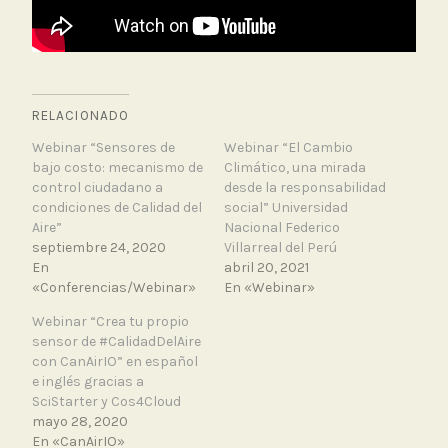
RELACIONADO
Webinar “Sensores de
Webinar “El Cambio
bajo costo: mecanismo de
Climático, una mirada
control ciudadano a
desde la responsabilidad
condiciones de Calidad del
social” Universidad
Aire”
Nacional Federico
septiembre 24, 2020
Villarreal del Perú
En
abril 20, 2021
«Conferencias/Webinar»
En «Webinar»
Webinar “Crea tu propio
sensor de #CalidadDelAire
con CanAirIO” en español
e inglés gracias a
SciStarter y Cos4Cloud
mayo 28, 2020
En «CanAirIO»