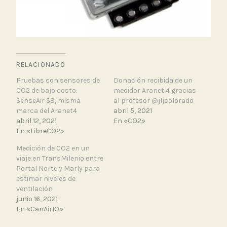
RELACIONADO
Pruebas con sensores de
Donación recibida de un
CO2 de bajo costo:
medidor Aranet 4 gracias
SenseAir S8, misma
al profesor @jljcolorado
marca del Aranet4
abril 5, 2021
abril 12, 2021
En «CO2»
En «LibreCO2»
Medición de CO2 en un
viaje en TransMilenio entre
Portal Norte y Marly para
estimar niveles de
ventilación
junio 16, 2021
En «CanAirIO»