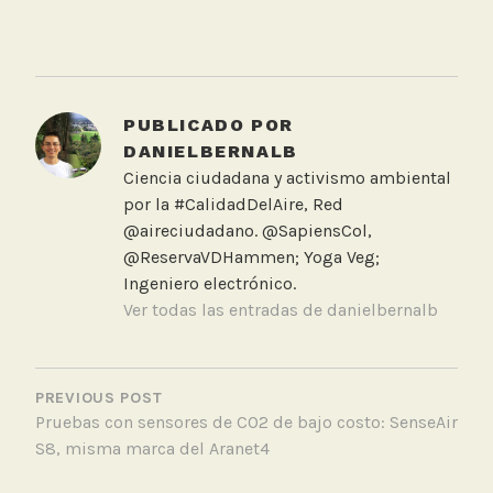
T
a
g
g
PUBLICADO POR
e
DANIELBERNALB
d
Ciencia ciudadana y activismo ambiental
C
por la #CalidadDelAire, Red
O
@aireciudadano. @SapiensCol,
2
@ReservaVDHammen; Yoga Veg;
,
Ingeniero electrónico.
S
Ver todas las entradas de danielbernalb
e
n
NAVEGACIÓN
s
DE
PREVIOUS POST
e
Pruebas con sensores de CO2 de bajo costo: SenseAir
ENTRADAS
A
S8, misma marca del Aranet4
i
r