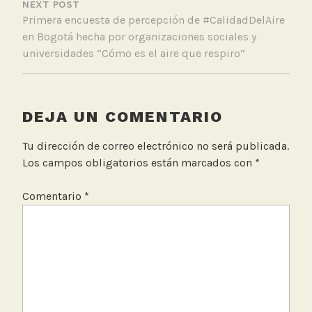
NEXT POST
,
Primera encuesta de percepción de #CalidadDelAire
S
en Bogotá hecha por organizaciones sociales y
e
universidades “Cómo es el aire que respiro”
n
s
o
r
DEJA UN COMENTARIO
e
s
Tu dirección de correo electrónico no será publicada.
d
Los campos obligatorios están marcados con
*
e
b
Comentario
*
a
j
o
c
o
s