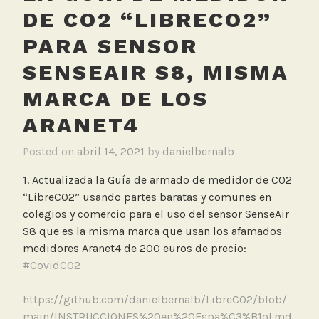
DE CO2 “LIBRECO2”
PARA SENSOR
SENSEAIR S8, MISMA
MARCA DE LOS
ARANET4
Posted on
abril 14, 2021
by
danielbernalb
1. Actualizada la Guía de armado de medidor de CO2
“LibreCO2” usando partes baratas y comunes en
colegios y comercio para el uso del sensor SenseAir
S8 que es la misma marca que usan los afamados
medidores Aranet4 de 200 euros de precio:
#CovidCO2
https://github.com/danielbernalb/LibreCO2/blob/
main/INSTRUCCIONES%20en%20Espa%C3%B1ol.md