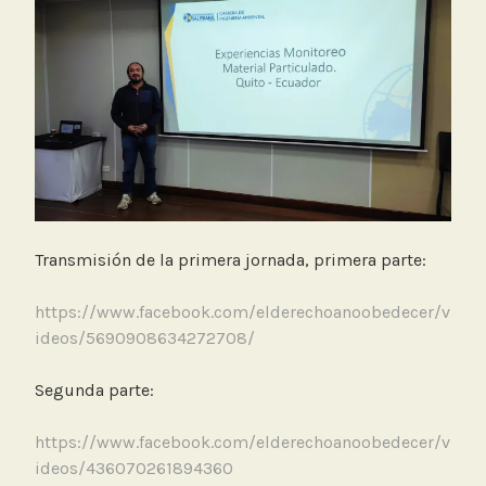
Transmisión de la primera jornada, primera parte:
https://www.facebook.com/elderechoanoobedecer/v
ideos/5690908634272708/
Segunda parte:
https://www.facebook.com/elderechoanoobedecer/v
ideos/436070261894360