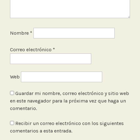
n
a
l
,
Nombre
*
T
a
Correo electrónico
*
l
l
e
r
Web
e
s
Guardar mi nombre, correo electrónico y sitio web
en este navegador para la próxima vez que haga un
comentario.
Recibir un correo electrónico con los siguientes
comentarios a esta entrada.