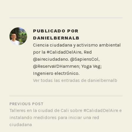
T
a
g
g
PUBLICADO POR
e
DANIELBERNALB
d
Ciencia ciudadana y activismo ambiental
C
por la #CalidadDelAire, Red
o
@aireciudadano. @SapiensCol,
n
@ReservaVDHammen; Yoga Veg;
f
Ingeniero electrónico.
e
Ver todas las entradas de danielbernalb
r
e
NAVEGACIÓN
n
DE
PREVIOUS POST
c
Talleres en la ciudad de Cali sobre #CalidadDelAire e
ENTRADAS
i
instalando medidores para iniciar una red
a
ciudadana
,