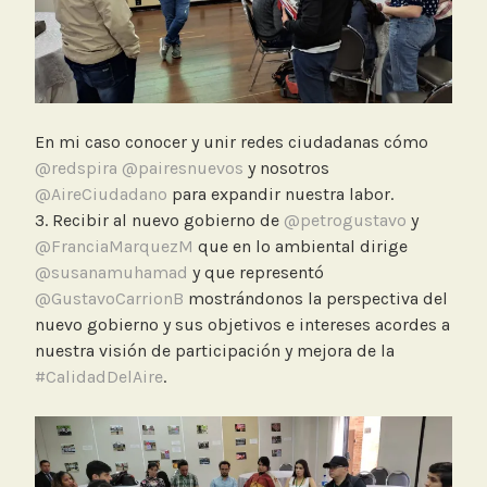
En mi caso conocer y unir redes ciudadanas cómo
@redspira
@pairesnuevos
y nosotros
@AireCiudadano
para expandir nuestra labor.
3. Recibir al nuevo gobierno de
@petrogustavo
y
@FranciaMarquezM
que en lo ambiental dirige
@susanamuhamad
y que representó
@GustavoCarrionB
mostrándonos la perspectiva del
nuevo gobierno y sus objetivos e intereses acordes a
nuestra visión de participación y mejora de la
#CalidadDelAire
.