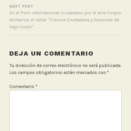
E
NEXT POST
n
En el Foro internacional ciudadano por el aire limpio
c
dictamos el taller “Ciencia Ciudadana y Sensores de
u
bajo costo”
e
n
t
r
DEJA UN COMENTARIO
o
i
Tu dirección de correo electrónico no será publicada.
n
Los campos obligatorios están marcados con
*
t
e
Comentario
*
r
n
a
c
i
o