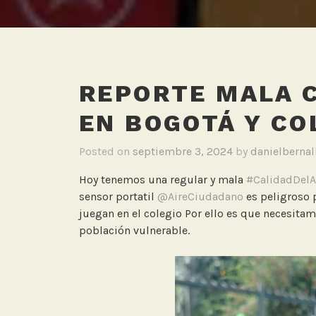
REPORTE MALA C
EN BOGOTÁ Y CO
Posted on
septiembre 3, 2024
by
danielberna
Hoy tenemos una regular y mala
#CalidadDelA
sensor portatil
@AireCiudadano
es peligroso 
juegan en el colegio Por ello es que necesita
población vulnerable.