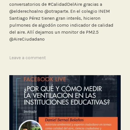
conversatorios de #CalidadDelAire gracias a
e
@elderechoalno @otraparte. En el colegio INEM
m
Santiago Pérez tienen gran interés, hicieron
o
pulmones de algodón como indicador de calidad
n
del aire. Allí dejamos un monitor de PM2.5
i
@AireCiudadano
t
o
r
T
Leave a comment
e
a
o
g
c
g
i
e
u
d
d
C
a
o
d
l
a
e
n
g