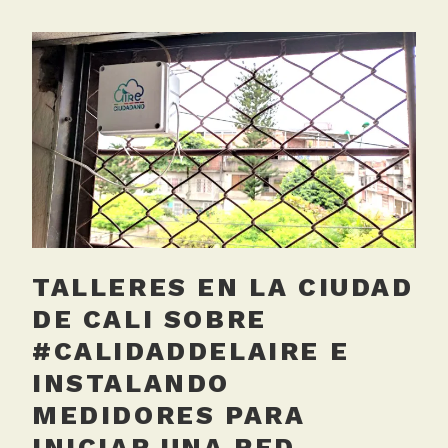
g
g
e
d
C
o
l
e
g
i
o
TALLERES EN LA CIUDAD
s
,
DE CALI SOBRE
M
#CALIDADDELAIRE E
e
INSTALANDO
d
i
MEDIDORES PARA
c
INICIAR UNA RED