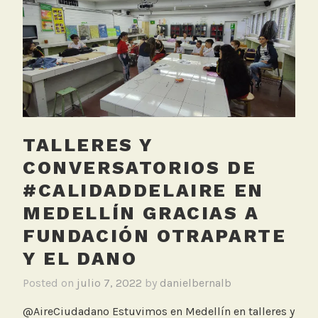
d
e
C
instalando
a
medidores
l
para
i
iniciar
,
una
C
red
o
ciudadana
TALLERES Y
l
e
CONVERSATORIOS DE
g
#CALIDADDELAIRE EN
i
MEDELLÍN GRACIAS A
o
s
FUNDACIÓN OTRAPARTE
,
Y EL DANO
R
e
Posted on
julio 7, 2022
by
danielbernalb
d
@AireCiudadano Estuvimos en Medellín en talleres y
d