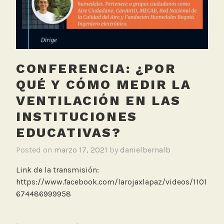
a
i
o
s
,
M
CONFERENCIA: ¿POR
e
d
QUÉ Y CÓMO MEDIR LA
e
VENTILACIÓN EN LAS
l
INSTITUCIONES
l
í
EDUCATIVAS?
n
Posted on
marzo 17, 2021
by
danielbernalb
Link de la transmisión:
https://www.facebook.com/larojaxlapaz/videos/1101
674486999958