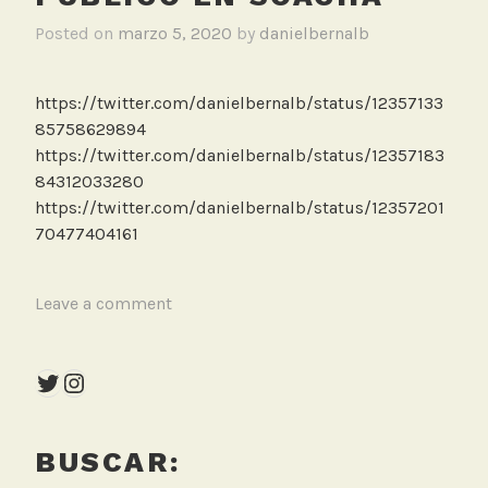
n
Posted on
marzo 5, 2020
by
danielbernalb
e
s
C
https://twitter.com/danielbernalb/status/12357133
O
85758629894
2
https://twitter.com/danielbernalb/status/12357183
84312033280
https://twitter.com/danielbernalb/status/12357201
70477404161
T
Leave a comment
a
g
Twitter
Instagram
g
e
d
BUSCAR:
C
o