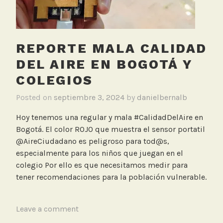
REPORTE MALA CALIDAD
DEL AIRE EN BOGOTÁ Y
COLEGIOS
Posted on
septiembre 3, 2024
by
danielbernalb
Hoy tenemos una regular y mala #CalidadDelAire en
Bogotá. El color ROJO que muestra el sensor portatil
@AireCiudadano es peligroso para tod@s,
especialmente para los niños que juegan en el
colegio Por ello es que necesitamos medir para
tener recomendaciones para la población vulnerable.
T
Leave a comment
a