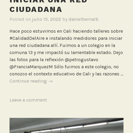
i
CIUDADANA
ó
n
Posted on
julio 15, 2022
by
danielbernalb
C
a
Hace poco estuvimos en Cali haciendo talleres sobre
l
#CalidadDelAire e instalando medidores para iniciar
i
una red ciudadana allí. Fuimos a un colegio en la
d
comuna 13 y me impactó su lamentable estado. Dejo
a
las fotos para la reflexión @petrogustavo
d
@FranciaMarquezM Sólo fuimos a este colegio, no
d
conozco el contexto educativo de Cali y las razones …
e
Talleres
Continue reading
→
l
en
A
la
T
Leave a comment
i
ciudad
a
r
de
g
e
Cali
g
sobre
e
#CalidadDelAire