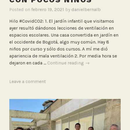
Posted on
febrero 19, 2021
by
danielbernalb
Hilo #CovidCO2: 1. El jardín infantil que visitamos
ayer resultó dándonos lecciones de ventilación en
espacios escolares. Una casa convertida en jardín en
el occidente de Bogotá, algo muy común. Hay 8
niños por curso y sólo dos cursos. A mí me dió
apariencia de mala ventilación 2. Por media hora se
Medición
dejaron en cada …
Continue reading
→
de
CO2
T
Leave a comment
en
a
un
g
jardín
g
infantil
e
del
d
occidente
A
de