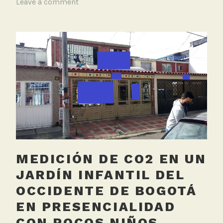
T
Leave a comment
a
g
g
e
d
C
O
2
,
C
o
l
MEDICIÓN DE CO2 EN UN
e
g
JARDÍN INFANTIL DEL
i
OCCIDENTE DE BOGOTÁ
o
EN PRESENCIALIDAD
s
CON POCOS NIÑOS