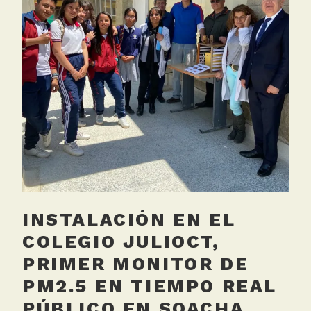
C
Bogotá
H
en
,
presencialidad
C
con
o
pocos
l
niños
e
g
i
o
s
,
M
INSTALACIÓN EN EL
e
d
COLEGIO JULIOCT,
i
PRIMER MONITOR DE
c
PM2.5 EN TIEMPO REAL
i
o
PÚBLICO EN SOACHA