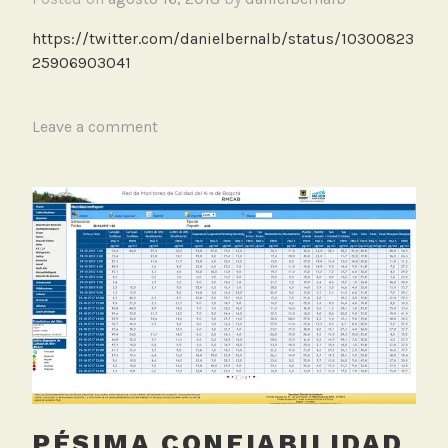
e
,
https://twitter.com/danielbernalb/status/10300823
L
25906903041
e
y
T
Leave a comment
e
a
s
g
g
e
d
F
a
l
l
a
s
,
PÉSIMA CONFIABILIDAD
R