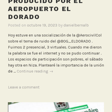
PRODUCIDO POR EL
AEROPUERTO EL
DORADO
Posted on
octubre 19, 2023
by
danielbernalb
Hoy estuve en una socialización de la @AerocivilCol
sobre el tema de ruido del @BOG_ELDORADO .
Fuimos 2 presencial, 3 virtuales. Cuando me dieron
la palabra se fue el internet y no se pudo continuar .
Los espacios de participación son pobres, el sábado
hay otra en Niza. Plantearé la importancia de la unión
Socialización
de …
Continue reading
→
de
la
T
Leave a comment
Aerocivil
a
sobre
g
el
g
tema
e