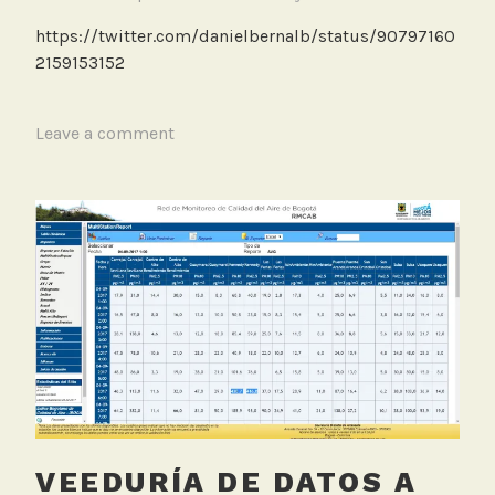
l
a
https://twitter.com/danielbernalb/status/90797160
i
2159153152
r
e
T
Leave a comment
,
a
P
g
i
g
c
e
o
d
y
F
p
a
l
l
a
l
c
a
a
s
,
VEEDURÍA DE DATOS A
R