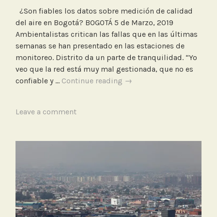
i
¿Son fiables los datos sobre medición de calidad
a
del aire en Bogotá? BOGOTÁ 5 de Marzo, 2019
l
Ambientalistas critican las fallas que en las últimas
semanas se han presentado en las estaciones de
monitoreo. Distrito da un parte de tranquilidad. “Yo
veo que la red está muy mal gestionada, que no es
¿Son
confiable y …
Continue reading
→
fiables
los
T
Leave a comment
datos
a
sobre
g
medición
g
de
e
calidad
d
del
C
aire
a
en
r
Bogotá?.
a