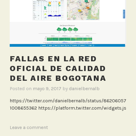
F
a
l
l
a
s
,
FALLAS EN LA RED
R
e
OFICIAL DE CALIDAD
d
DEL AIRE BOGOTANA
M
o
Posted on
mayo 9, 2017
by
danielbernalb
n
https://twitter.com/danielbernalb/status/86206057
i
1008655362 https://platform.twitter.com/widgets.js
t
o
r
T
Leave a comment
e
a