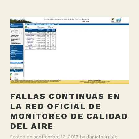
f
a
i
g
c
g
i
e
a
d
l
M
a
l
a
c
a
l
FALLAS CONTINUAS EN
i
d
LA RED OFICIAL DE
a
MONITOREO DE CALIDAD
d
DEL AIRE
d
e
Posted on
septiembre 13, 2017
by
danielbernalb