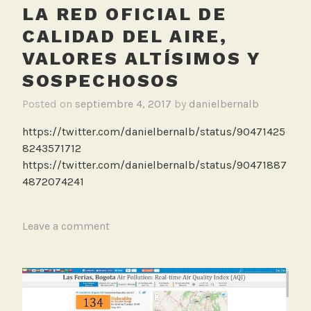
e
LA RED OFICIAL DE
d
CALIDAD DEL AIRE,
M
VALORES ALTÍSIMOS Y
o
n
SOSPECHOSOS
i
Posted on
septiembre 4, 2017
by
danielbernalb
t
o
https://twitter.com/danielbernalb/status/90471425
r
8243571712
e
https://twitter.com/danielbernalb/status/90471887
o
4872074241
O
f
i
T
Leave a comment
c
a
i
g
a
g
l
e
d