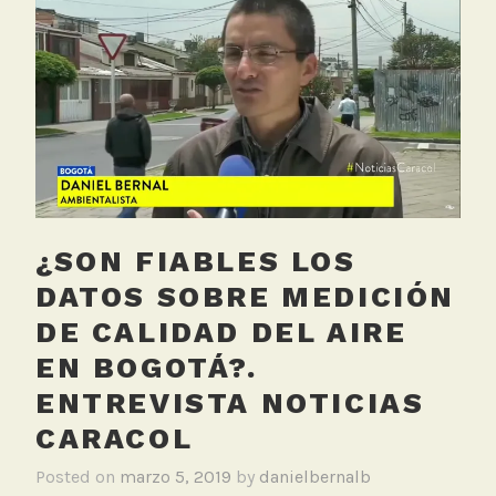
e
de
d
monitoreo
R
del
e
aire
d
en
M
Bogotá?.
o
Entrevista
n
El
i
Espectador
¿SON FIABLES LOS
t
o
DATOS SOBRE MEDICIÓN
r
DE CALIDAD DEL AIRE
e
EN BOGOTÁ?.
o
O
ENTREVISTA NOTICIAS
f
CARACOL
i
c
Posted on
marzo 5, 2019
by
danielbernalb