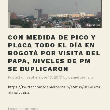
a
l
l
a
s
,
CON MEDIDA DE PICO Y
R
e
PLACA TODO EL DÍA EN
d
BOGOTÁ POR VISITA DEL
M
PAPA, NIVELES DE PM
o
n
SE DUPLICARON
i
Posted on
septiembre 13, 2017
by
danielbernalb
t
o
https://twitter.com/danielbernalb/status/90810756
r
3304177664
e
o
O
T
Leave a comment