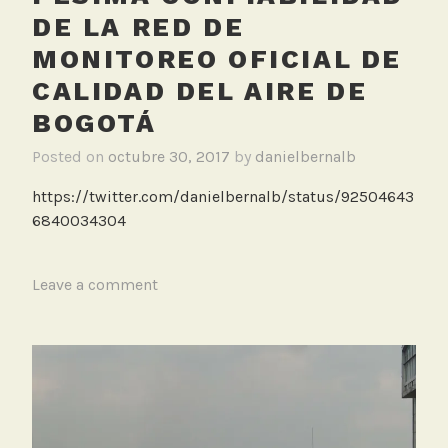
e
DE LA RED DE
d
MONITOREO OFICIAL DE
M
CALIDAD DEL AIRE DE
o
n
BOGOTÁ
i
Posted on
octubre 30, 2017
by
danielbernalb
t
o
https://twitter.com/danielbernalb/status/92504643
r
6840034304
e
o
O
T
Leave a comment
f
a
i
g
c
g
i
e
a
d
l
F