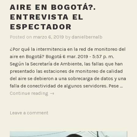
o
AIRE EN BOGOTÁ?.
r
ENTREVISTA EL
e
s
ESPECTADOR
,
Posted on
marzo 6, 2019
by
danielbernalb
R
e
¿Por qué la intermitencia en la red de monitoreo del
d
aire en Bogotá? Bogotá 6 mar. 2019 - 5:57 p. m.
o
Según la Secretaría de Ambiente, las fallas que han
f
presentado las estaciones de monitoreo de calidad
i
del aire se debieron a una sobrecarga de datos y una
c
falla de conectividad de algunos servidores. Pese …
i
¿Por
Continue reading
→
a
qué
l
la
T
Leave a comment
intermitencia
a
en
g
la
g
red