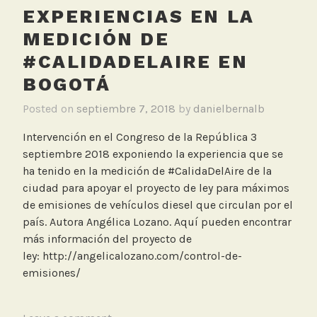
c
EXPERIENCIAS EN LA
o
o
O
MEDICIÓN DE
l
f
#CALIDADELAIRE EN
,
i
R
BOGOTÁ
c
e
i
Posted on
septiembre 7, 2018
by
danielbernalb
d
a
M
l
Intervención en el Congreso de la República 3
o
septiembre 2018 exponiendo la experiencia que se
n
ha tenido en la medición de #CalidaDelAire de la
i
ciudad para apoyar el proyecto de ley para máximos
t
de emisiones de vehículos diesel que circulan por el
o
país. Autora Angélica Lozano. Aquí pueden encontrar
r
más información del proyecto de
e
ley: http://angelicalozano.com/control-de-
o
emisiones/
O
f
i