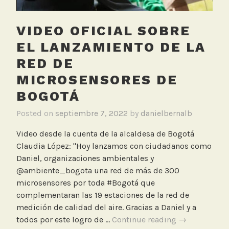
i
z
a
VIDEO OFICIAL SOBRE
c
EL LANZAMIENTO DE LA
i
RED DE
ó
n
MICROSENSORES DE
BOGOTÁ
Posted on
septiembre 7, 2022
by
danielbernalb
Video desde la cuenta de la alcaldesa de Bogotá
Claudia López: "Hoy lanzamos con ciudadanos como
Daniel, organizaciones ambientales y
@ambiente_bogota una red de más de 300
microsensores por toda #Bogotá que
complementaran las 19 estaciones de la red de
medición de calidad del aire. Gracias a Daniel y a
Video
todos por este logro de …
Continue reading
→