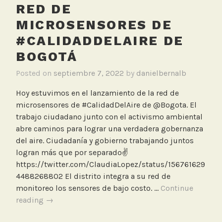
o
RED DE
g
MICROSENSORES DE
o
#CALIDADDELAIRE DE
t
á
BOGOTÁ
,
Posted on
septiembre 7, 2022
by
danielbernalb
C
l
Hoy estuvimos en el lanzamiento de la red de
a
microsensores de #CalidadDelAire de @Bogota. El
u
trabajo ciudadano junto con el activismo ambiental
d
abre caminos para lograr una verdadera gobernanza
i
del aire. Ciudadanía y gobierno trabajando juntos
a
logran más que por separado✌️
L
https://twitter.com/ClaudiaLopez/status/156761629
ó
4488268802 El distrito integra a su red de
p
monitoreo los sensores de bajo costo. …
Continue
e
Lanzamiento
reading
→
z
de