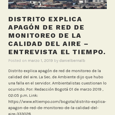
Entrevista
c
Noticias
o
Caracol
DISTRITO EXPLICA
l
T
APAGÓN DE RED DE
e
MONITOREO DE LA
l
CALIDAD DEL AIRE –
e
v
ENTREVISTA EL TIEMPO.
i
Posted on
marzo 1, 2019
by
danielbernalb
s
i
Distrito explica apagón de red de monitoreo de la
ó
calidad del aire. La Sec. de Ambiente dijo que hubo
n
una falla en el servidor. Ambientalistas cuestionan lo
,
ocurrido. Por: Redacción Bogotá 01 de marzo 2019 ,
E
02:05 p.m. Link:
n
https://www.eltiempo.com/bogota/distrito-explica-
t
apagon-de-red-de-monitoreo-de-la-calidad-del-
r
aire-333028