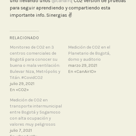
uno llevando unos
@canairq
CO2 versión de pruebas
para seguir aprendiendo y compartiendo esta
importante info. Sinergias ✌️
RELACIONADO
Monitoreo de CO2 en 3
Medición de CO2 en el
centros comerciales de
Planetario de Bogotá,
Bogotá para conocer su
domo y auditorio
buena o mala ventilación:
marzo 29, 2021
Bulevar Niza, Metrópolis y
En «CanAirIO»
Titán. #CovidCO2
julio 29, 2021
En «CO2»
Medición de CO2 en
transporte intermunicipal
entre Bogotá y Sogamoso
con alta ocupación y
valores muy peligrosos
julio 7, 2021