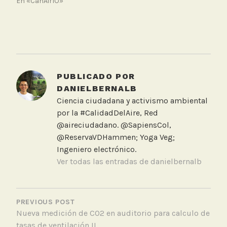
En «CanAirIO»
T
a
g
g
PUBLICADO POR
e
DANIELBERNALB
d
Ciencia ciudadana y activismo ambiental
A
por la #CalidadDelAire, Red
C
@aireciudadano. @SapiensCol,
H
@ReservaVDHammen; Yoga Veg;
,
Ingeniero electrónico.
C
Ver todas las entradas de danielbernalb
o
l
NAVEGACIÓN
e
DE
PREVIOUS POST
g
Nueva medición de CO2 en auditorio para calculo de
ENTRADAS
i
tasas de ventilación II