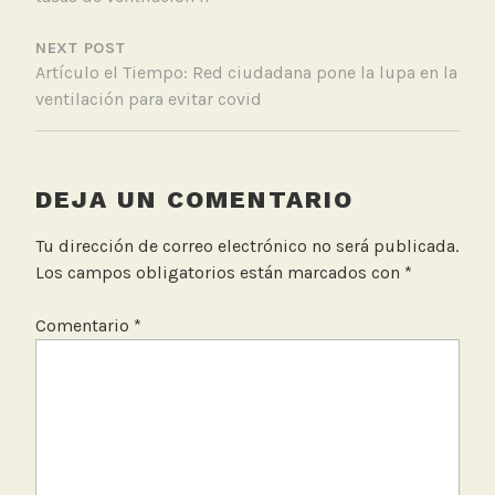
o
s
NEXT POST
,
Artículo el Tiempo: Red ciudadana pone la lupa en la
M
ventilación para evitar covid
e
d
i
c
DEJA UN COMENTARIO
i
o
Tu dirección de correo electrónico no será publicada.
n
Los campos obligatorios están marcados con
*
e
s
Comentario
*
C
O
2