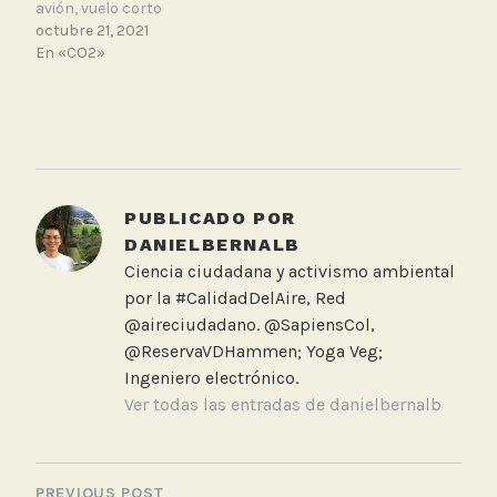
avión, vuelo corto
octubre 21, 2021
En «CO2»
T
a
g
g
PUBLICADO POR
e
DANIELBERNALB
d
Ciencia ciudadana y activismo ambiental
C
por la #CalidadDelAire, Red
O
@aireciudadano. @SapiensCol,
2
@ReservaVDHammen; Yoga Veg;
,
Ingeniero electrónico.
E
Ver todas las entradas de danielbernalb
l
T
NAVEGACIÓN
i
PREVIOUS POST