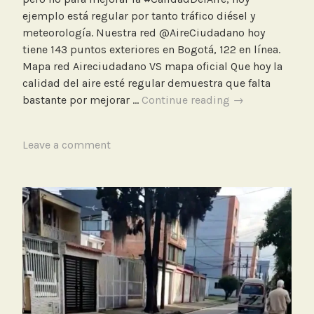
ejemplo está regular por tanto tráfico diésel y
meteorología. Nuestra red @AireCiudadano hoy
tiene 143 puntos exteriores en Bogotá, 122 en línea.
Mapa red Aireciudadano VS mapa oficial Que hoy la
calidad del aire esté regular demuestra que falta
#DiaSinCarroEs
bastante por mejorar …
Continue reading
→
una
oportunidad
T
Leave a comment
para
a
la
g
movilidad
g
pero
e
no
d
para
D
mejorar
í
la
a
#CalidadDelAir
S
i