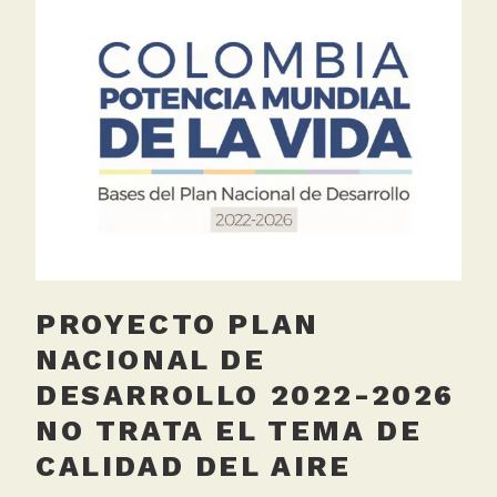
g
i
e
o
d
L
i
m
a
,
M
a
l
a
PROYECTO PLAN
c
a
NACIONAL DE
l
DESARROLLO 2022-2026
i
NO TRATA EL TEMA DE
d
a
CALIDAD DEL AIRE
d