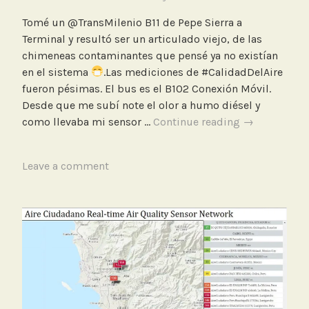
u
Tomé un @TransMilenio B11 de Pepe Sierra a
l
Terminal y resultó ser un articulado viejo, de las
o
chimeneas contaminantes que pensé ya no existían
c
en el sistema
.Las mediciones de #CalidadDelAire
h
fueron pésimas. El bus es el B102 Conexión Móvil.
i
Desde que me subí note el olor a humo diésel y
m
Medición
como llevaba mi sensor …
Continue reading
→
e
en
n
bus
e
T
Leave a comment
de
a
a
Transmilenio
g
altamente
g
contaminant
e
d
B
u
s