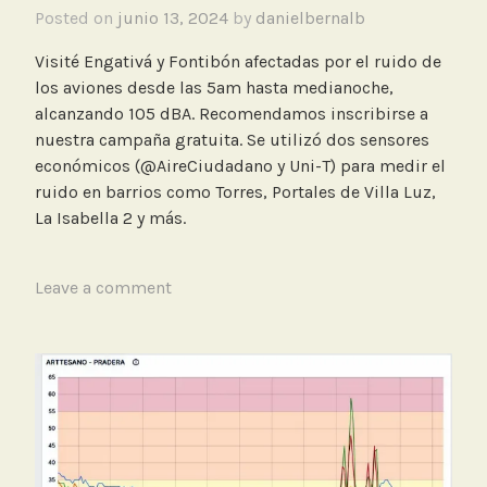
Posted on
junio 13, 2024
by
danielbernalb
Visité Engativá y Fontibón afectadas por el ruido de
los aviones desde las 5am hasta medianoche,
alcanzando 105 dBA. Recomendamos inscribirse a
nuestra campaña gratuita. Se utilizó dos sensores
económicos (@AireCiudadano y Uni-T) para medir el
ruido en barrios como Torres, Portales de Villa Luz,
La Isabella 2 y más.
T
Leave a comment
a
g
g
e
d
M
e