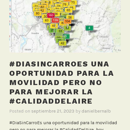
a.m.
i
p
l
u
e
e
n
r
i
t
o
o
,
R
#DIASINCARROES UNA
u
i
OPORTUNIDAD PARA LA
d
MOVILIDAD PERO NO
o
PARA MEJORAR LA
#CALIDADDELAIRE
Posted on
septiembre 21, 2023
by
danielbernalb
#DiaSinCarroEs una oportunidad para la movilidad
pero no para mejorar la #CalidadDelAire, hoy