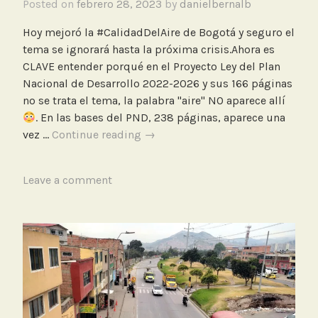
Posted on
febrero 28, 2023
by
danielbernalb
d
e
Hoy mejoró la #CalidadDelAire de Bogotá y seguro el
l
tema se ignorará hasta la próxima crisis.Ahora es
a
CLAVE entender porqué en el Proyecto Ley del Plan
i
Nacional de Desarrollo 2022-2026 y sus 166 páginas
r
no se trata el tema, la palabra "aire" NO aparece allí
e
. En las bases del PND, 238 páginas, aparece una
Proyecto
vez …
Continue reading
→
Plan
Nacional
T
Leave a comment
de
a
Desarrollo
g
2022-
g
2026
e
no
d
trata
C
el
a
tema
l