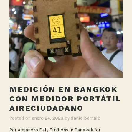
é
x
i
c
o
,
E
s
t
u
d
i
o
MEDICIÓN EN BANGKOK
d
CON MEDIDOR PORTÁTIL
e
AIRECIUDADANO
t
r
Posted on
enero 24, 2023
by
danielbernalb
á
f
Por Alejandro Daly First day in Bangkok for