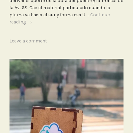
derivar el aporte de la obra del puente y la Troncal de
s
la Av. 68. Cae el material particulado cuando la
d
pluma va hacia el sur y forma esa U …
Continue
e
Correlación
reading
→
b
entre
a
la
j
T
Leave a comment
dirección
o
a
y
c
g
velocidad
o
g
del
s
e
viento
t
d
con
o
M
la
a
concentración
l
de
a
PM2.5
c
a
l