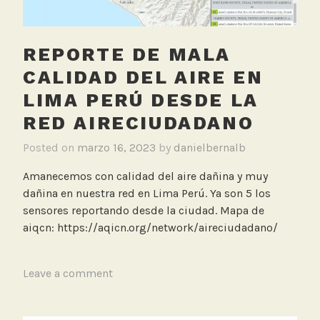
c
h
i
REPORTE DE MALA
m
CALIDAD DEL AIRE EN
e
n
LIMA PERÚ DESDE LA
e
RED AIRECIUDADANO
a
,
Posted on
marzo 16, 2023
by
danielbernalb
T
Amanecemos con calidad del aire dañina y muy
r
dañina en nuestra red en Lima Perú. Ya son 5 los
a
sensores reportando desde la ciudad. Mapa de
n
aiqcn: https://aqicn.org/network/aireciudadano/
s
m
i
T
Leave a comment
l
a
e
g
n