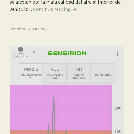
se afectan por la mala calidad del aire al interior del
i
¿Por
vehículo …
Continue reading
→
d
qué
a
transitan
d
T
Leave a comment
tantos
d
a
buses
e
g
escolares
l
g
que
A
e
son
i
d
chimeneas
r
M
contaminantes?
e
e
d
i
c
i
ó
n
C