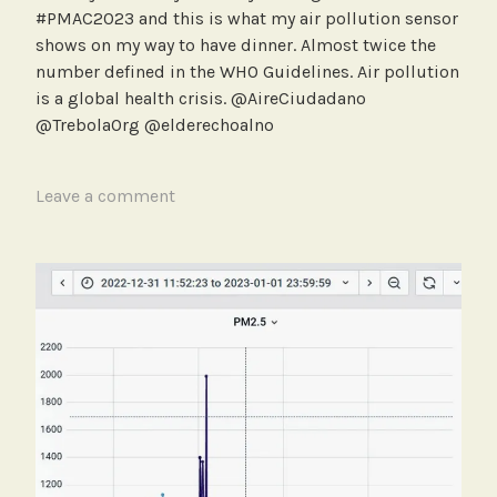
i
#PMAC2023 and this is what my air pollution sensor
c
shows on my way to have dinner. Almost twice the
o
number defined in the WHO Guidelines. Air pollution
,
is a global health crisis. @AireCiudadano
M
@TrebolaOrg @elderechoalno
e
d
T
Leave a comment
i
a
c
g
i
g
ó
e
n
d
C
B
a
a
l
n
i
g
d
k
a
o
d