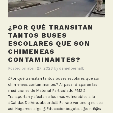
n
C
a
r
¿POR QUÉ TRANSITAN
r
TANTOS BUSES
o
,
ESCOLARES QUE SON
M
CHIMENEAS
e
CONTAMINANTES?
d
i
Posted on
abril 27, 2023
by
danielbernalb
c
¿Por qué transitan tantos buses escolares que son
i
chimeneas contaminantes? Al pasar disparan las
ó
mediciones de Material Particulado PM2.5.
n
Transportan y afectan a los más vulnerables a la
C
#CalidadDelAire, absurdo!!! Es raro ver uno q no sea
a
asi. Hágamos algo @Educacionbogota. L@s niñ@s
l