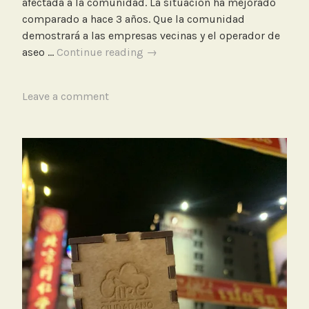
afectada a la comunidad. La situación ha mejorado
comparado a hace 3 años. Que la comunidad
demostrará a las empresas vecinas y el operador de
Visita
aseo …
Continue reading
→
la
barrio
T
Leave a comment
México,
a
Bogotá
g
dónde
g
realizamos
e
un
d
estudio
B
de
a
tráfico
r
con
r
sensores
i
AireCiudadano
o
M