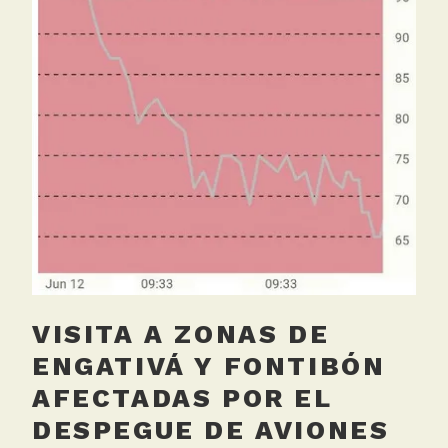
g
u
e
a
v
i
o
n
e
s
,
R
u
VISITA A ZONAS DE
i
d
ENGATIVÁ Y FONTIBÓN
o
AFECTADAS POR EL
DESPEGUE DE AVIONES