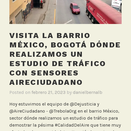
de
i
calidad
d
del
a
aire
d
VISITA LA BARRIO
d
e
MÉXICO, BOGOTÁ DÓNDE
l
REALIZAMOS UN
A
ESTUDIO DE TRÁFICO
i
r
CON SENSORES
e
AIRECIUDADANO
,
L
Posted on
febrero 21, 2023
by
danielbernalb
e
Hoy estuvimos el equipo de @Dejusticia y
y
@AireCiudadano - @TrebolaOrg en el barrio México,
e
sector dónde realizamos un estudio de tráfico para
s
demostrar la pésima #CalidadDelAire que tiene muy