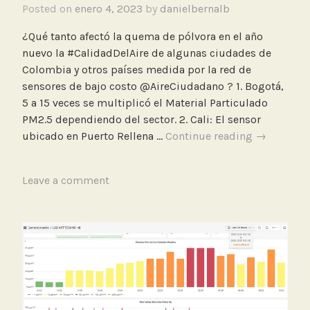
e
Posted on
enero 4, 2023
by
danielbernalb
l
A
¿Qué tanto afectó la quema de pólvora en el año
i
nuevo la #CalidadDelAire de algunas ciudades de
r
Colombia y otros países medida por la red de
e
sensores de bajo costo @AireCiudadano ? 1. Bogotá,
5 a 15 veces se multiplicó el Material Particulado
PM2.5 dependiendo del sector. 2. Cali: El sensor
Qué
ubicado en Puerto Rellena …
Continue reading
→
tanto
afectó
T
Leave a comment
la
a
quema
g
de
g
pólvora
e
en
d
el
Q
año
u
nuevo