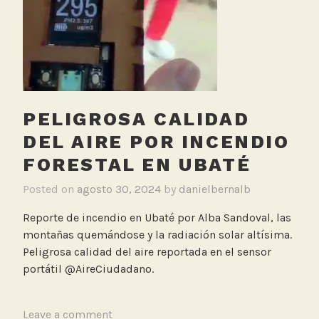
i
c
i
ó
n
C
PELIGROSA CALIDAD
a
l
DEL AIRE POR INCENDIO
i
FORESTAL EN UBATÉ
d
a
Posted on
agosto 30, 2024
by
danielbernalb
d
Reporte de incendio en Ubaté por Alba Sandoval, las
d
montañas quemándose y la radiación solar altísima.
e
Peligrosa calidad del aire reportada en el sensor
l
portátil @AireCiudadano.
A
i
r
T
Leave a comment