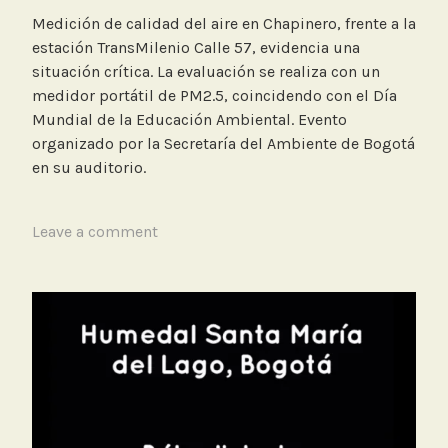
Medición de calidad del aire en Chapinero, frente a la
estación TransMilenio Calle 57, evidencia una
situación crítica. La evaluación se realiza con un
medidor portátil de PM2.5, coincidendo con el Día
Mundial de la Educación Ambiental. Evento
organizado por la Secretaría del Ambiente de Bogotá
en su auditorio.
T
Leave a comment
a
g
g
e
d
C
a
l
i