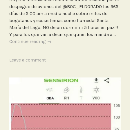
i
despegue de aviones del @BOG_ELDORADO los 365
c
días de 5:00 am a media noche sobre miles de
i
bogotanos y ecosistemas como humedal Santa
ó
María del Lago, NO dejan dormir ni 5 horas en paz!!!
n
Y para los que van a decir que quien los manda a …
C
Despegue
Continue reading
→
a
de
l
aviones
i
T
Leave a comment
desde
d
a
las
a
g
5:00am
d
g
sobre
d
e
Bogotá
e
d
l
D
A
e
i
s
r
p
e
e