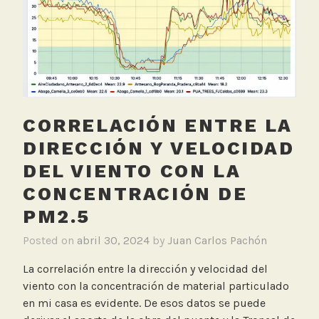
d
i
c
i
o
n
R
CORRELACIÓN ENTRE LA
u
i
DIRECCIÓN Y VELOCIDAD
d
DEL VIENTO CON LA
o
CONCENTRACIÓN DE
,
S
PM2.5
e
Posted on
abril 30, 2024
by
Juan Carlos Pachón
n
s
La correlación entre la dirección y velocidad del
o
viento con la concentración de material particulado
r
en mi casa es evidente. De esos datos se puede
e