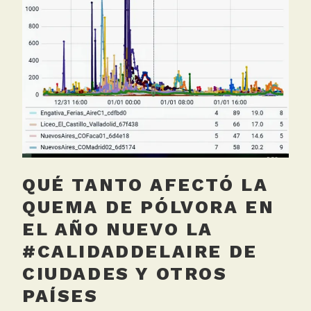
k
d
,
e
M
l
e
A
d
i
i
r
c
e
i
ó
n
C
QUÉ TANTO AFECTÓ LA
a
QUEMA DE PÓLVORA EN
l
EL AÑO NUEVO LA
i
d
#CALIDADDELAIRE DE
a
CIUDADES Y OTROS
d
PAÍSES
d