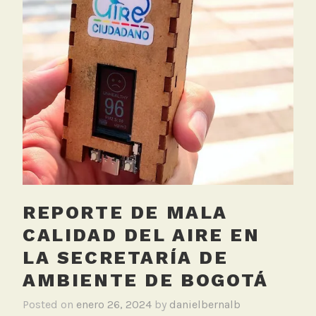
i
d
a
d
d
e
l
a
i
r
e
REPORTE DE MALA
CALIDAD DEL AIRE EN
LA SECRETARÍA DE
AMBIENTE DE BOGOTÁ
Posted on
enero 26, 2024
by
danielbernalb