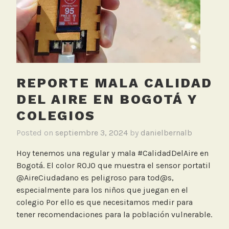
d
a
d
d
e
l
REPORTE MALA CALIDAD
A
i
DEL AIRE EN BOGOTÁ Y
r
COLEGIOS
e
,
Posted on
septiembre 3, 2024
by
danielbernalb
S
Hoy tenemos una regular y mala #CalidadDelAire en
e
Bogotá. El color ROJO que muestra el sensor portatil
n
@AireCiudadano es peligroso para tod@s,
s
especialmente para los niños que juegan en el
o
colegio Por ello es que necesitamos medir para
r
tener recomendaciones para la población vulnerable.
p
o