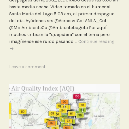
s
hasta media noche. Video tomado en el humedal
d
Santa María del Lago 5:03 am, el primer despegue
e
del día. Ayúdenos srs @AerocivilCol ANLA_Col
b
@MinAmbienteCo @Ambientebogota Por aquí
a
muchos critican la "quejadera" con el tema pero
j
El
imagínense ese ruido pasando …
Continue reading
o
insopo
→
c
ruido
o
de
s
T
Leave a comment
los
t
a
despe
o
g
del
,
g
Aeropu
T
e
El
r
d
Dorad
a
A
desde
n
e
las
s
r
5:00
m
o